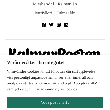
Misshandel – Kalmar län
Rattfylleri – Kalmar län
Vi värdesätter din integritet
KalmarPosten är en modern lokalnyhetstidning på nätet. Med
Vi använder cookies för att förbättra din surfupplevelse,
fokus på Kalmarregionen, men också med blick för det större
visa personligt anpassade annonser eller innehåll och
perspektivet, vill vi vara din självklara kanal för nyheter,
analysera vår trafik. Genom att klicka på "Acceptera alla"
berättelser och engagemang. KalmarPosten grundades 1988 och
samtycker du till vår användning av cookies.
fick nya ägare 2025.
Acceptera alla