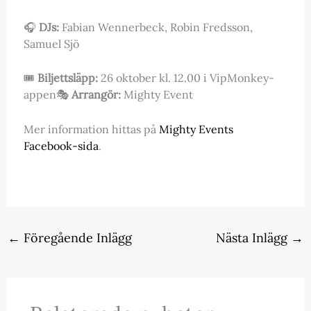
🎧
DJs:
Fabian Wennerbeck, Robin Fredsson,
Samuel Sjö
🎟
Biljettsläpp:
26 oktober kl. 12.00 i VipMonkey-
appen🎭
Arrangör:
Mighty Event
Mer information hittas på
Mighty Events
Facebook-sida
.
←
Föregående Inlägg
Nästa Inlägg
→