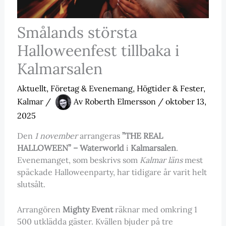
Smålands största
Halloweenfest tillbaka i
Kalmarsalen
Aktuellt
,
Företag & Evenemang
,
Högtider & Fester
,
Kalmar
/
Av
Roberth Elmersson
/
oktober 13,
2025
Den
1 november
arrangeras
”THE REAL
HALLOWEEN” – Waterworld
i
Kalmarsalen
.
Evenemanget, som beskrivs som
Kalmar läns
mest
späckade Halloweenparty, har tidigare år varit helt
slutsålt.
Arrangören
Mighty Event
räknar med omkring 1
500 utklädda gäster. Kvällen bjuder på tre