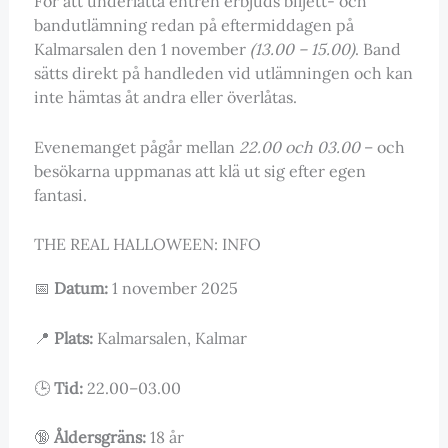
För att underlätta entrén erbjuds biljett- och
bandutlämning redan på eftermiddagen på
Kalmarsalen den 1 november
(13.00 – 15.00)
. Band
sätts direkt på handleden vid utlämningen och kan
inte hämtas åt andra eller överlåtas.
Evenemanget pågår mellan
22.00 och 03.00
– och
besökarna uppmanas att klä ut sig efter egen
fantasi.
THE REAL HALLOWEEN: INFO
📅
Datum:
1 november 2025
📍
Plats:
Kalmarsalen, Kalmar
🕒
Tid:
22.00–03.00
🔞
Åldersgräns:
18 år