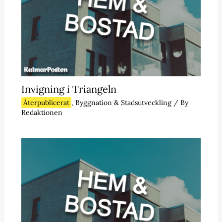
Invigning i Triangeln
Återpublicerat
,
Byggnation & Stadsutveckling
/ By
Redaktionen