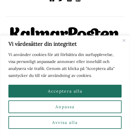
Vi värdesätter din integritet
KalmarPosten är en modern lokalnyhetstidning på nätet. Med
Vi använder cookies för att förbättra din surfupplevelse,
fokus på Kalmarregionen, men också med blick för det större
visa personligt anpassade annonser eller innehåll och
perspektivet, vill vi vara din självklara kanal för nyheter,
analysera vår trafik. Genom att klicka på "Acceptera alla"
berättelser och engagemang. KalmarPosten grundades 1988 och
samtycker du till vår användning av cookies.
fick nya ägare 2025.
Acceptera alla
Anpassa
Nyhetstips eller frågor?
Kontakta oss
| Copyright ©
2026 | Kalmarposten.se |
Se alla Kategorier & Ämnen
här
Avvisa alla