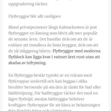
uppgradering räcker.
Flytbryggor blir allt vanligare
Bland privatpersoner längs Kalmarkusten är just
flytbryggor en lösning som blivit allt mer populär
de senaste åren. Det handlar dels om att de är
enklare att installera än fasta bryggor, dels om att
de tål isläggning bättre.
Flytbryggor med moderna
flytblock kan ligga kvar i vattnet året runt utan att
skadas av infrysning.
En flytbrygga består typiskt av en träram med
flytkroppar undertill och kan byggas i olika
bredder beroende på om den är tänkt för bad eller
båtförtöjning. För badbryggor räcker det med en
lägre flythöjd, medan båtbryggor behöver
kraftigare flytkroppar för att klara av belastningen
från förtöjda båtar och vågrörelser.