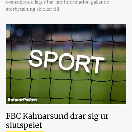
ovanstående läger har fått information gällande
återbetalning skickat till
FBC Kalmarsund drar sig ur
slutspelet