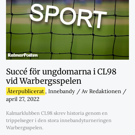
Succé för ungdomarna i CL98
vid Warbergsspelen
Återpublicerat
,
Innebandy
/ Av
Redaktionen
/
april 27, 2022
Kalmarklubben CL98 skrev historia genom en
trippelseger i den stora innebandyturneringen
Warbergsspelen.