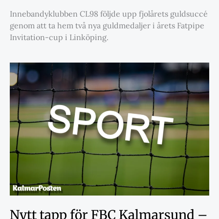
Innebandyklubben CL98 följde upp fjolårets guldsuccé
genom att ta hem två nya guldmedaljer i årets Fatpipe
Invitation-cup i Linköping.
Nytt tapp för FBC Kalmarsund –