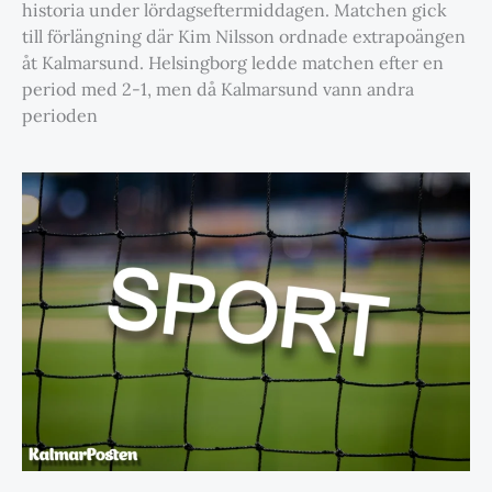
historia under lördagseftermiddagen. Matchen gick
till förlängning där Kim Nilsson ordnade extrapoängen
åt Kalmarsund. Helsingborg ledde matchen efter en
period med 2-1, men då Kalmarsund vann andra
perioden