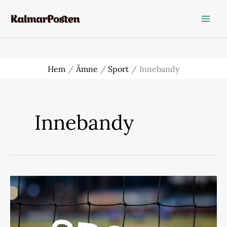
Hoppa
till
innehåll
Hem
Ämne
Sport
Innebandy
Innebandy