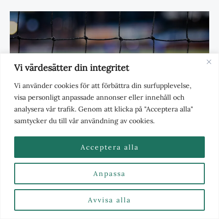
Vi värdesätter din integritet
Vi använder cookies för att förbättra din surfupplevelse,
visa personligt anpassade annonser eller innehåll och
analysera vår trafik. Genom att klicka på "Acceptera alla"
samtycker du till vår användning av cookies.
Acceptera alla
Kim Nilsson utsedd till världens
Anpassa
bästa innebandyspelare
Återpublicerat
,
Innebandy
,
Sport
/ Av
Avvisa alla
Redaktionen
/
januari 7, 2021