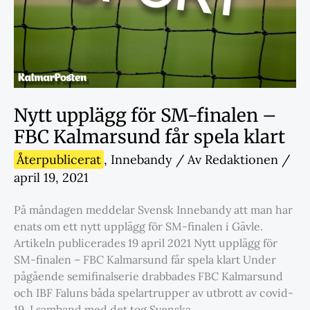
Nytt upplägg för SM-finalen –
FBC Kalmarsund får spela klart
Återpublicerat
,
Innebandy
/ Av
Redaktionen
/
april 19, 2021
På måndagen meddelar Svensk Innebandy att man har
enats om ett nytt upplägg för SM-finalen i Gävle.
Artikeln publicerades 19 april 2021 Nytt upplägg för
SM-finalen – FBC Kalmarsund får spela klart Under
pågående semifinalserie drabbades FBC Kalmarsund
och IBF Faluns båda spelartrupper av utbrott av covid-
19. I samband med det tog Svenska