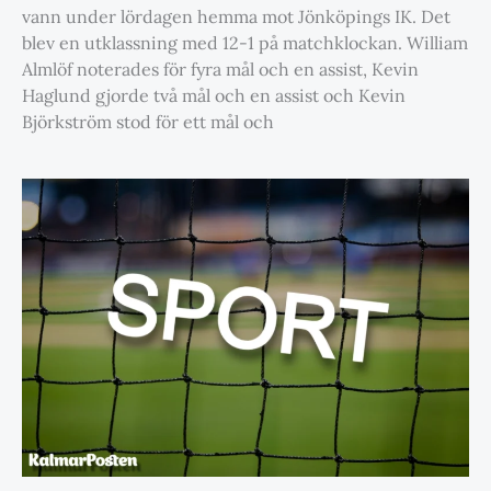
vann under lördagen hemma mot Jönköpings IK. Det
blev en utklassning med 12-1 på matchklockan. William
Almlöf noterades för fyra mål och en assist, Kevin
Haglund gjorde två mål och en assist och Kevin
Björkström stod för ett mål och