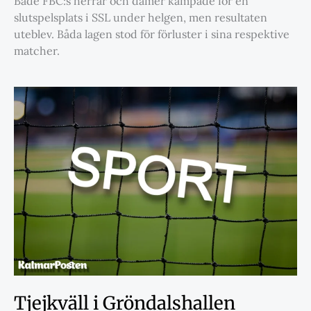
Både FBC:s herrar och damer kämpade för en
slutspelsplats i SSL under helgen, men resultaten
uteblev. Båda lagen stod för förluster i sina respektive
matcher.
Tjejkväll i Gröndalshallen