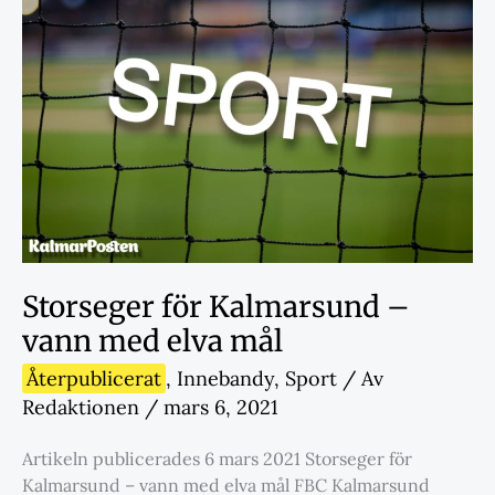
Storseger för Kalmarsund –
vann med elva mål
Återpublicerat
,
Innebandy
,
Sport
/ Av
Redaktionen
/
mars 6, 2021
Artikeln publicerades 6 mars 2021 Storseger för
Kalmarsund – vann med elva mål FBC Kalmarsund