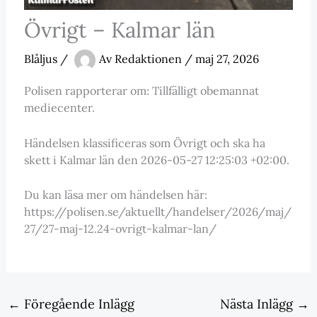
Övrigt – Kalmar län
Blåljus
/
Av
Redaktionen
/
maj 27, 2026
Polisen rapporterar om: Tillfälligt obemannat
mediecenter.
Händelsen klassificeras som Övrigt och ska ha
skett i Kalmar län den 2026-05-27 12:25:03 +02:00.
Du kan läsa mer om händelsen här:
https://polisen.se/aktuellt/handelser/2026/maj/
27/27-maj-12.24-ovrigt-kalmar-lan/
←
Föregående Inlägg
Nästa Inlägg
→