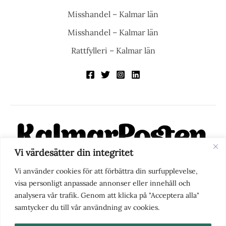
Misshandel – Kalmar län
Misshandel – Kalmar län
Rattfylleri – Kalmar län
Vi värdesätter din integritet
KalmarPosten är en modern lokalnyhetstidning på nätet. Med
Vi använder cookies för att förbättra din surfupplevelse,
fokus på Kalmarregionen, men också med blick för det större
visa personligt anpassade annonser eller innehåll och
perspektivet, vill vi vara din självklara kanal för nyheter,
analysera vår trafik. Genom att klicka på "Acceptera alla"
berättelser och engagemang. KalmarPosten grundades 1988 och
samtycker du till vår användning av cookies.
fick nya ägare 2025.