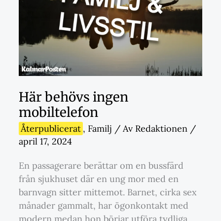
Här behövs ingen
mobiltelefon
Återpublicerat
,
Familj
/ Av
Redaktionen
/
april 17, 2024
En passagerare berättar om en bussfärd
från sjukhuset där en ung mor med en
barnvagn sitter mittemot. Barnet, cirka sex
månader gammalt, har ögonkontakt med
modern medan hon börjar utföra tydliga