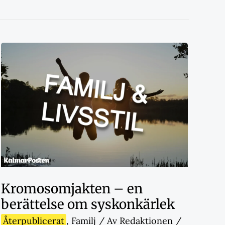
Kromosomjakten – en
berättelse om syskonkärlek
Återpublicerat
,
Familj
/ Av
Redaktionen
/