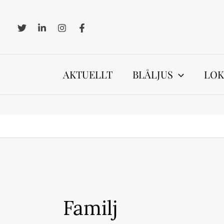
Hoppa
till
innehåll
AKTUELLT
BLÅLJUS
LOK
Familj