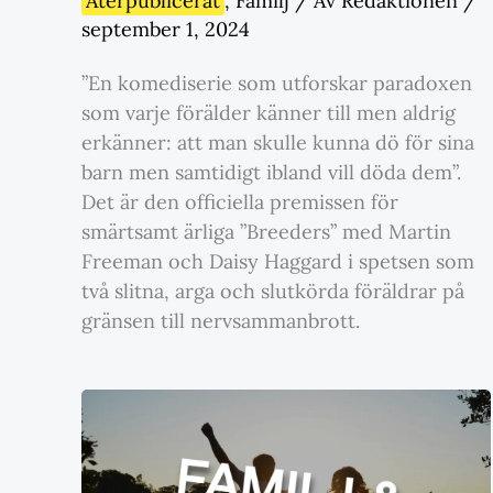
Återpublicerat
,
Familj
/ Av
Redaktionen
/
september 1, 2024
”En komediserie som utforskar paradoxen
som varje förälder känner till men aldrig
erkänner: att man skulle kunna dö för sina
barn men samtidigt ibland vill döda dem”.
Det är den officiella premissen för
smärtsamt ärliga ”Breeders” med Martin
Freeman och Daisy Haggard i spetsen som
två slitna, arga och slutkörda föräldrar på
gränsen till nervsammanbrott.