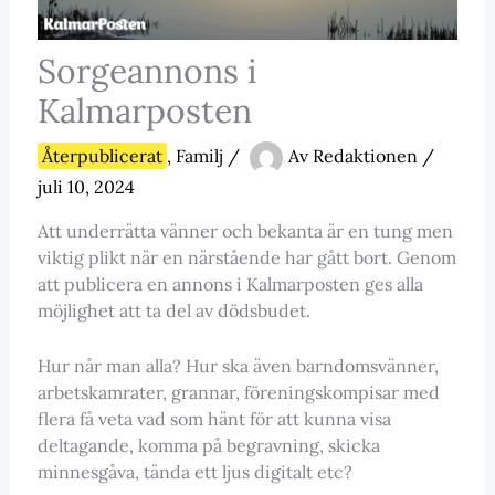
Sorgeannons i
Kalmarposten
Återpublicerat
,
Familj
/
Av
Redaktionen
/
juli 10, 2024
Att underrätta vänner och bekanta är en tung men
viktig plikt när en närstående har gått bort. Genom
att publicera en annons i Kalmarposten ges alla
möjlighet att ta del av dödsbudet.
Hur når man alla? Hur ska även barndomsvänner,
arbetskamrater, grannar, föreningskompisar med
flera få veta vad som hänt för att kunna visa
deltagande, komma på begravning, skicka
minnesgåva, tända ett ljus digitalt etc?