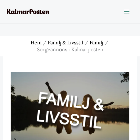
Hoppa
till
innehåll
Hem
Familj & Livsstil
Familj
Sorgeannons i Kalmarposten