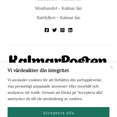
Misshandel – Kalmar län
Rattfylleri – Kalmar län
Vi värdesätter din integritet
KalmarPosten är en modern lokalnyhetstidning på nätet. Med
Vi använder cookies för att förbättra din surfupplevelse,
fokus på Kalmarregionen, men också med blick för det större
visa personligt anpassade annonser eller innehåll och
perspektivet, vill vi vara din självklara kanal för nyheter,
analysera vår trafik. Genom att klicka på "Acceptera alla"
berättelser och engagemang. KalmarPosten grundades 1988 och
samtycker du till vår användning av cookies.
fick nya ägare 2025.
Acceptera alla