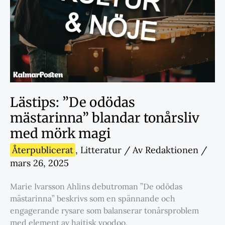
Lästips: ”De odödas
mästarinna” blandar tonårsliv
med mörk magi
Återpublicerat
,
Litteratur
/ Av
Redaktionen
/
mars 26, 2025
Marie Ivarsson Ahlins debutroman ”De odödas
mästarinna” beskrivs som en spännande och
engagerande rysare som balanserar tonårsproblem
med element av haitisk voodoo.