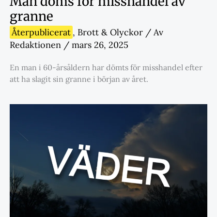
Man döms för misshandel av
granne
Återpublicerat
,
Brott & Olyckor
/ Av
Redaktionen
/
mars 26, 2025
En man i 60-årsåldern har dömts för misshandel efter
att ha slagit sin granne i början av året.