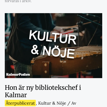
förvaras i arkiv.
Hon är ny bibliotekschef i
Kalmar
Återpublicerat
,
Kultur & Nöje
/ Av