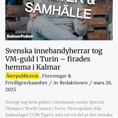
Svenska innebandyherrar tog
VM-guld i Turin – firades
hemma i Kalmar
Återpublicerat
,
Föreningar &
Frivilligverksamhet
/ Av
Redaktionen
/
mars 26,
2025
Sverige tog hem guldet i innebandy under Special
Olympics World Games i Turin. Flera spelare från
Kalmarlaget CL98 Tigers, som var en del av det svenska