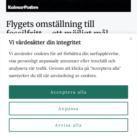
Flygets omställning till
fossilfritt – ett möjligt mål
Vi värdesätter din integritet
Återpublicerat
,
Miljö & Klimat
/ Av
Redaktionen
/
mars 19, 2025
Vi använder cookies för att förbättra din surfupplevelse,
visa personligt anpassade annonser eller innehåll och
Debattören menar att det är fullt möjligt att ställa om
analysera vår trafik. Genom att klicka på "Acceptera alla"
flyget till fossilfritt och att det inte kommer att hota
samtycker du till vår användning av cookies.
vare sig skogen eller livsmedelstillgången.
Acceptera alla
Anpassa
Avvisa alla