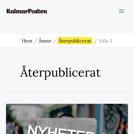
Hoppa
till
innehåll
Hem
Ämne
Återpublicerat
Sida 3
Återpublicerat