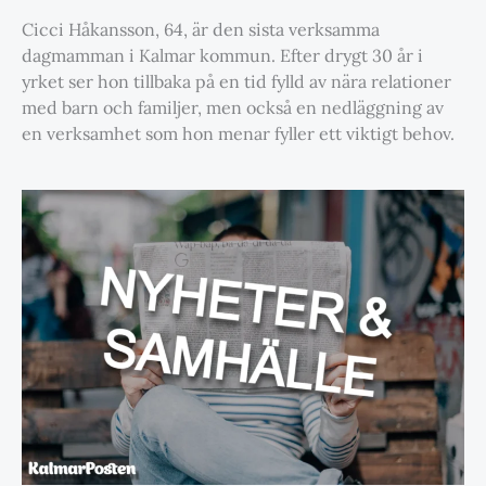
Cicci Håkansson, 64, är den sista verksamma
dagmamman i Kalmar kommun. Efter drygt 30 år i
yrket ser hon tillbaka på en tid fylld av nära relationer
med barn och familjer, men också en nedläggning av
en verksamhet som hon menar fyller ett viktigt behov.