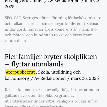
Frivilligverksamhet
/ Av
Redaktionen
/
mars 26,
2025
SFÖ-SAT, Sveriges största förening för facköversättare
och tolkar, håller i år sin tredagarskonferens i Kalmar
under april. Temat för årets konferens är ”människor
och möten” och hundratals tolkar och översättare
väntas delta.
Fler familjer bryter skolplikten
– flyttar utomlands
Återpublicerat
,
Skola
,
utbildning och
barnomsorg
/ Av
Redaktionen
/
mars 26, 2025
Kalmar kommun ser en ovanligt hög siffra av ärenden
gällande avbruten skolplikt på grund av
utlandsvistelser under 2024. Vanligtvis brukar siffran
ligga ensiffrigt eller strax över tio.