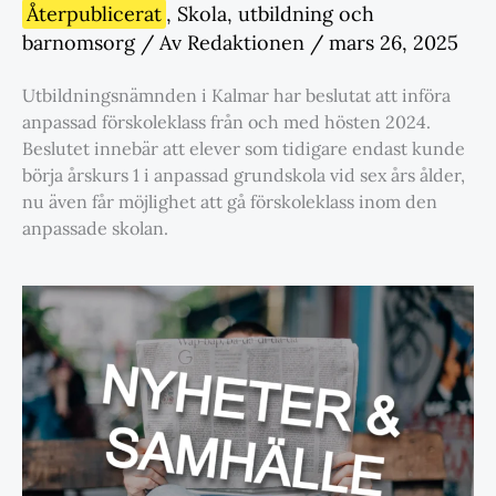
Återpublicerat
,
Skola
,
utbildning och
barnomsorg
/ Av
Redaktionen
/
mars 26, 2025
Utbildningsnämnden i Kalmar har beslutat att införa
anpassad förskoleklass från och med hösten 2024.
Beslutet innebär att elever som tidigare endast kunde
börja årskurs 1 i anpassad grundskola vid sex års ålder,
nu även får möjlighet att gå förskoleklass inom den
anpassade skolan.