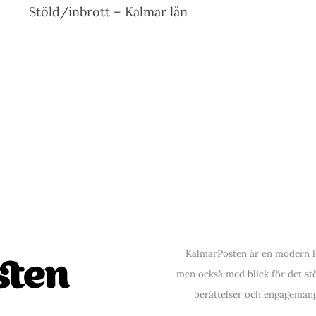
Stöld/inbrott – Kalmar län
KalmarPosten är en modern lo
men också med blick för det stör
berättelser och engagemang