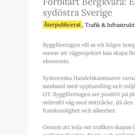
Förbifart Bergkvara: E
sydöstra Sverige
Återpublicerat
,
Trafik & Infrastruk
Byggföretagen vill se ett högre tem
menar att vägprojektet kan skapa fler
ekonomin.
Sydsvenska Handelskammaren varnar 
samband med upphandling och möjli
OT. Byggföretagen ser positivt på pl
mötesfri väg med mitträcke, då den a
framkomlighet och säkerhet.
Genom att leda om trafiken skapas ök