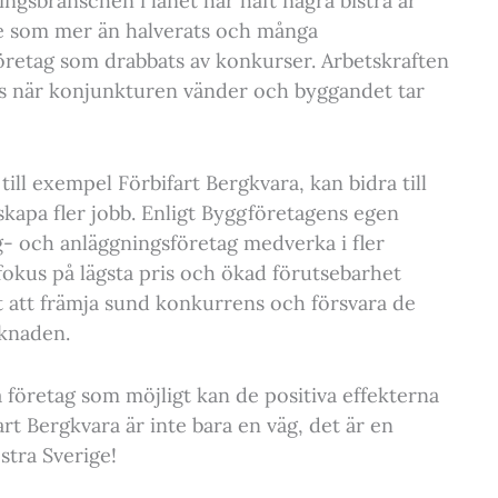
ngsbranschen i länet har haft några bistra år
e som mer än halverats och många
öretag som drabbats av konkurser. Arbetskraften
 när konjunkturen vänder och byggandet tar
till exempel Förbifart Bergkvara, kan bidra till
skapa fler jobb. Enligt Byggföretagens egen
g- och anläggningsföretag medverka i fler
fokus på lägsta pris och ökad förutsebarhet
gt att främja sund konkurrens och försvara de
rknaden.
 företag som möjligt kan de positiva effekterna
rt Bergkvara är inte bara en väg, det är en
stra Sverige!