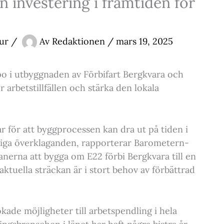
n investering i framtiden för
tur
/
Av
Redaktionen
/
mars 19, 2025
po i utbyggnaden av Förbifart Bergkvara och
 arbetstillfällen och stärka den lokala
för att byggprocessen kan dra ut på tiden i
ga överklaganden, rapporterar Barometern-
anerna att bygga om E22 förbi Bergkvara till en
ktuella sträckan är i stort behov av förbättrad
ade möjligheter till arbetspendling i hela