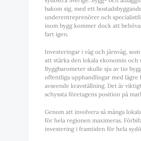
sydöstra Sverige. Bygg- och anläggni
bakom sig, med ett bostadsbyggand
underentreprenörer och specialistf
inom bygg kommer dock att behövas
fart igen.
Investeringar i väg och järnväg, som 
att stärka den lokala ekonomin och 
Byggbarometer skulle sju av tio byg
offentliga upphandlingar med lägre 
avseende kravställning. Det är vikti
schyssta företagens position på ma
Genom att involvera så många lokala
för hela regionen maximeras. Förbifa
investering i framtiden för hela sydö