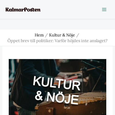
Hoppa
till
innehåll
Hem
Kultur & Nöje
Öppet brev till politiker: Varför höjdes inte anslaget?