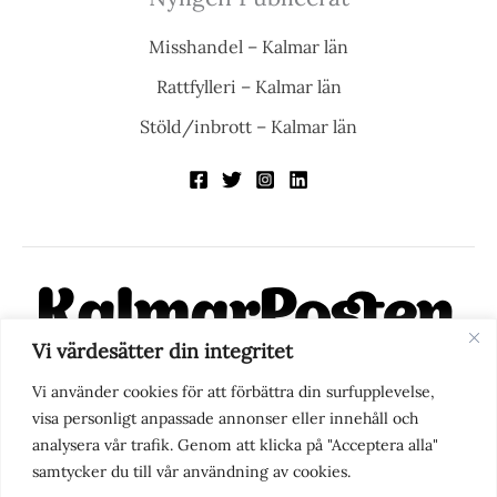
Misshandel – Kalmar län
Rattfylleri – Kalmar län
Stöld/inbrott – Kalmar län
Vi värdesätter din integritet
KalmarPosten är en modern lokalnyhetstidning på nätet. Med
Vi använder cookies för att förbättra din surfupplevelse,
fokus på Kalmarregionen, men också med blick för det större
visa personligt anpassade annonser eller innehåll och
perspektivet, vill vi vara din självklara kanal för nyheter,
analysera vår trafik. Genom att klicka på "Acceptera alla"
berättelser och engagemang. KalmarPosten grundades 1988 och
samtycker du till vår användning av cookies.
fick nya ägare 2025.