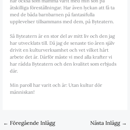
har också som mamma varit med min son på
åtskilliga föreställningar. Har även lyckan att få ta
med de båda barnbarnen på fantasifulla
upplevelser tillsammans med dem, på Byteatern.
Så Byteatern är en stor del av mitt liv och den jag
har utvecklats till. Då jag de senaste tio åren själv
drivit en kulturverksamhet och vet vilket hårt
arbete det är. Därför måste vi med alla krafter vi
har rädda Byteatern och den kvalitet som erbjuds
där.
Min paroll har varit och är: Utan kultur dör
människan!
←
Föregående Inlägg
Nästa Inlägg
→