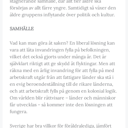
stagnerande samhälle, där allt fler äldre ska
försörjas av allt färre yngre. Samtidigt så växer den
äldre gruppens inflytande över politik och kultur.
SAMHÄLLE
Vad kan man göra åt saken? En liberal lösning kan
vara att låta invandringen fylla på befolkningen,
vilket det också gjorts under många år. Det är
självklart riktigt att ge skydd åt flyktingar. Men att
räkna med en årlig invandring för att fylla på med
arbetskraft utgår från att fattigare länder ska stå i
en evig beroendeställning till de rikare länderna,
och att arbetskraft fylls på genom en kolonial logik.
Om världen blir rättvisare – länder och människor
får utvecklas – så kommer inte den lösningen att
fungera.
Sverige har bra villkor för föräldralediga, jämfört