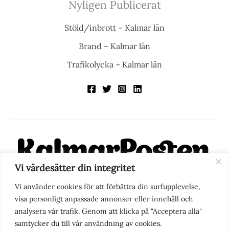
Nyligen Publicerat
Stöld/inbrott – Kalmar län
Brand – Kalmar län
Trafikolycka – Kalmar län
Vi värdesätter din integritet
KalmarPosten är en modern lokalnyhetstidning på nätet. Med
Vi använder cookies för att förbättra din surfupplevelse,
fokus på Kalmarregionen, men också med blick för det större
visa personligt anpassade annonser eller innehåll och
perspektivet, vill vi vara din självklara kanal för nyheter,
analysera vår trafik. Genom att klicka på "Acceptera alla"
berättelser och engagemang. KalmarPosten grundades 1988 och
samtycker du till vår användning av cookies.
fick nya ägare 2025.