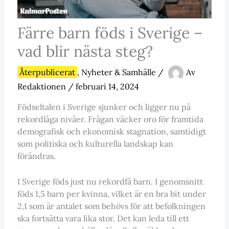
Färre barn föds i Sverige –
vad blir nästa steg?
Återpublicerat
,
Nyheter & Samhälle
/
Av
Redaktionen
/
februari 14, 2024
Födseltalen i Sverige sjunker och ligger nu på
rekordlåga nivåer. Frågan väcker oro för framtida
demografisk och ekonomisk stagnation, samtidigt
som politiska och kulturella landskap kan
förändras.
I Sverige föds just nu rekordfå barn. I genomsnitt
föds 1,5 barn per kvinna, vilket är en bra bit under
2,1 som är antalet som behövs för att befolkningen
ska fortsätta vara lika stor. Det kan leda till ett