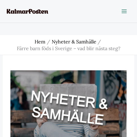
Hoppa
till
innehåll
Hem
Nyheter & Samhälle
Färre barn föds i Sverige – vad blir nästa steg?