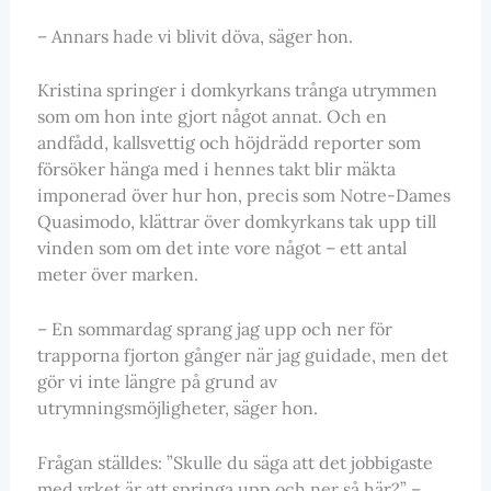
– Annars hade vi blivit döva, säger hon.
Kristina springer i domkyrkans trånga utrymmen
som om hon inte gjort något annat. Och en
andfådd, kallsvettig och höjdrädd reporter som
försöker hänga med i hennes takt blir mäkta
imponerad över hur hon, precis som Notre-Dames
Quasimodo, klättrar över domkyrkans tak upp till
vinden som om det inte vore något – ett antal
meter över marken.
– En sommardag sprang jag upp och ner för
trapporna fjorton gånger när jag guidade, men det
gör vi inte längre på grund av
utrymningsmöjligheter, säger hon.
Frågan ställdes: ”Skulle du säga att det jobbigaste
med yrket är att springa upp och ner så här?” –