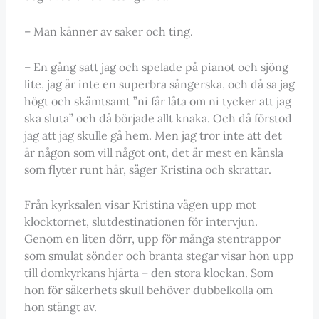
– Man känner av saker och ting.
– En gång satt jag och spelade på pianot och sjöng
lite, jag är inte en superbra sångerska, och då sa jag
högt och skämtsamt ”ni får låta om ni tycker att jag
ska sluta” och då började allt knaka. Och då förstod
jag att jag skulle gå hem. Men jag tror inte att det
är någon som vill något ont, det är mest en känsla
som flyter runt här, säger Kristina och skrattar.
Från kyrksalen visar Kristina vägen upp mot
klocktornet, slutdestinationen för intervjun.
Genom en liten dörr, upp för många stentrappor
som smulat sönder och branta stegar visar hon upp
till domkyrkans hjärta – den stora klockan. Som
hon för säkerhets skull behöver dubbelkolla om
hon stängt av.