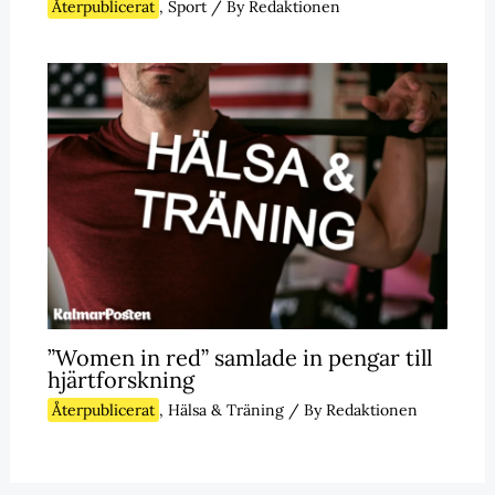
Återpublicerat
,
Sport
/ By
Redaktionen
”Women in red” samlade in pengar till
hjärtforskning
Återpublicerat
,
Hälsa & Träning
/ By
Redaktionen