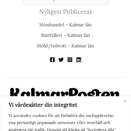
Nyligen Publicerat
Misshandel – Kalmar län
Rattfylleri – Kalmar län
Stöld/inbrott – Kalmar län
Vi värdesätter din integritet
KalmarPosten är en modern lokalnyhetstidning på nätet. Med
Vi använder cookies för att förbättra din surfupplevelse,
fokus på Kalmarregionen, men också med blick för det större
visa personligt anpassade annonser eller innehåll och
perspektivet, vill vi vara din självklara kanal för nyheter,
analysera vår trafik. Genom att klicka på "Acceptera alla"
berättelser och engagemang. KalmarPosten grundades 1988 och