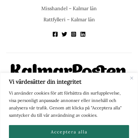
Misshandel – Kalmar län
Rattfylleri – Kalmar län
Vi värdesätter din integritet
KalmarPosten är en modern lokalnyhetstidning på nätet. Med
Vi använder cookies för att förbättra din surfupplevelse,
fokus på Kalmarregionen, men också med blick för det större
visa personligt anpassade annonser eller innehåll och
perspektivet, vill vi vara din självklara kanal för nyheter,
analysera vår trafik. Genom att klicka på "Acceptera alla"
berättelser och engagemang. KalmarPosten grundades 1988 och
samtycker du till vår användning av cookies.
fick nya ägare 2025.
Acceptera alla