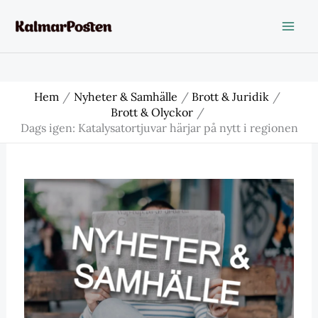
Hoppa
till
innehåll
Hem
Nyheter & Samhälle
Brott & Juridik
Brott & Olyckor
Dags igen: Katalysatortjuvar härjar på nytt i regionen