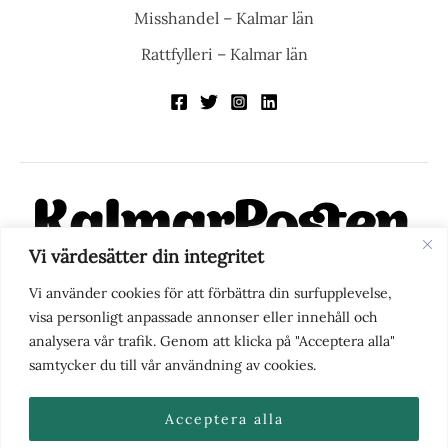
Misshandel – Kalmar län
Rattfylleri – Kalmar län
Vi värdesätter din integritet
KalmarPosten är en modern lokalnyhetstidning på nätet. Med
Vi använder cookies för att förbättra din surfupplevelse,
fokus på Kalmarregionen, men också med blick för det större
visa personligt anpassade annonser eller innehåll och
perspektivet, vill vi vara din självklara kanal för nyheter,
analysera vår trafik. Genom att klicka på "Acceptera alla"
berättelser och engagemang. KalmarPosten grundades 1988 och
samtycker du till vår användning av cookies.
fick nya ägare 2025.
Acceptera alla