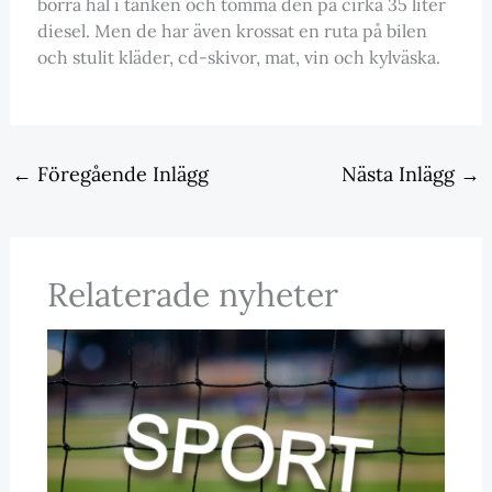
borra hål i tanken och tömma den på cirka 35 liter
diesel. Men de har även krossat en ruta på bilen
och stulit kläder, cd-skivor, mat, vin och kylväska.
←
Föregående Inlägg
Nästa Inlägg
→
Relaterade nyheter