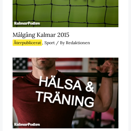
Målgång Kalmar 2015
Återpublicerat
,
Sport
/ By
Redaktionen