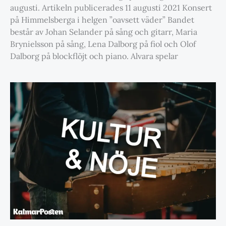
augusti. Artikeln publicerades 11 augusti 2021 Konsert
på Himmelsberga i helgen ”oavsett väder” Bandet
består av Johan Selander på sång och gitarr, Maria
Brynielsson på sång, Lena Dalborg på fiol och Olof
Dalborg på blockflöjt och piano. Alvara spelar