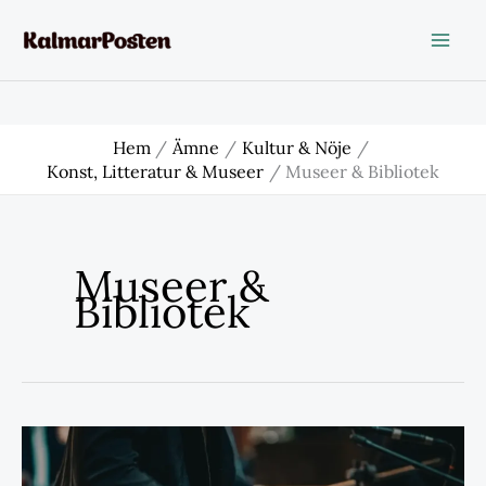
Hoppa
till
innehåll
Hem
Ämne
Kultur & Nöje
Konst, Litteratur & Museer
Museer & Bibliotek
Museer &
Bibliotek