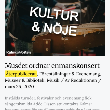
Muséet ordnar enmanskonsert
Återpublicerat
,
Föreställningar & Evenemang
,
Museer & Bibliotek
,
Musik
/ Av
Redaktionen
/
mars 25, 2020
Inställda turnéer, festivaler och evenemang fick
sångerskan Ida Adée Olsson att kontakta Kalmar
konstmuseum för att tillsammans erbjuda något som