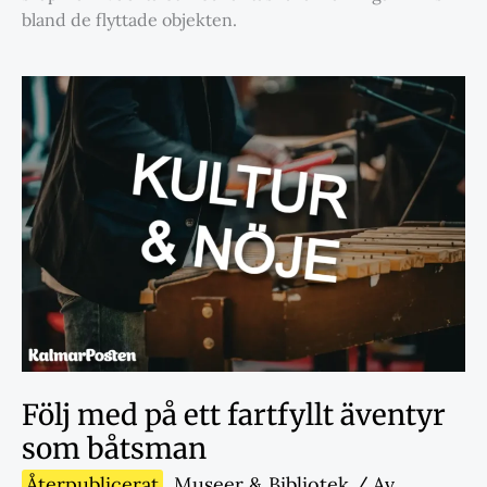
bland de flyttade objekten.
Följ med på ett fartfyllt äventyr
som båtsman
Återpublicerat
,
Museer & Bibliotek
/ Av