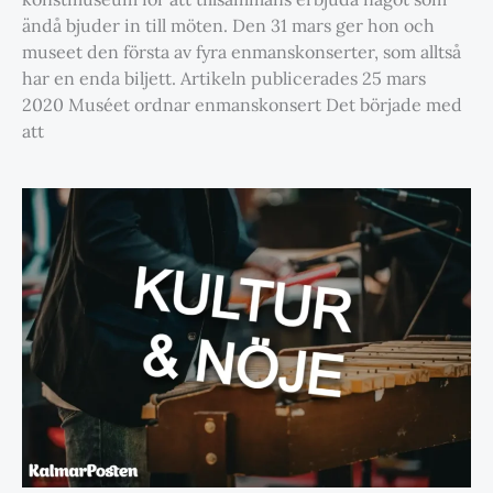
ändå bjuder in till möten. Den 31 mars ger hon och
museet den första av fyra enmanskonserter, som alltså
har en enda biljett. Artikeln publicerades 25 mars
2020 Muséet ordnar enmanskonsert Det började med
att