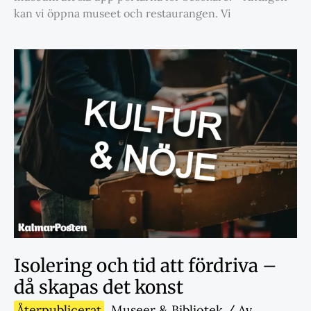
kan vi öppna museet och restaurangen. Vi
Isolering och tid att fördriva –
då skapas det konst
Återpublicerat
,
Museer & Bibliotek
/ Av