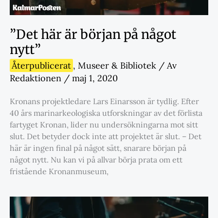
”Det här är början på något
nytt”
Återpublicerat
,
Museer & Bibliotek
/ Av
Redaktionen
/
maj 1, 2020
Kronans projektledare Lars Einarsson är tydlig. Efter
40 års marinarkeologiska utforskningar av det förlista
fartyget Kronan, lider nu undersökningarna mot sitt
slut. Det betyder dock inte att projektet är slut. – Det
här är ingen final på något sätt, snarare början på
något nytt. Nu kan vi på allvar börja prata om ett
fristående Kronanmuseum,