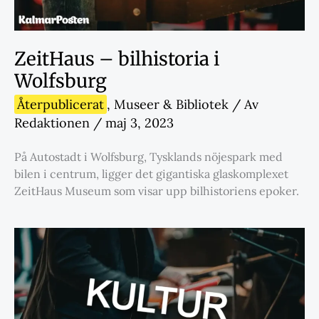
ZeitHaus – bilhistoria i
Wolfsburg
Återpublicerat
,
Museer & Bibliotek
/ Av
Redaktionen
/
maj 3, 2023
På Autostadt i Wolfsburg, Tysklands nöjespark med
bilen i centrum, ligger det gigantiska glaskomplexet
ZeitHaus Museum som visar upp bilhistoriens epoker.