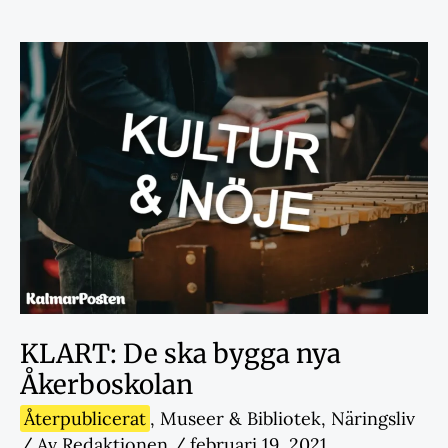
KLART: De ska bygga nya
Åkerboskolan
Återpublicerat
,
Museer & Bibliotek
,
Näringsliv
/ Av
Redaktionen
/
februari 19, 2021