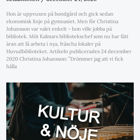
Hon är uppvuxen på bondgård och gick sedan
ekonomisk linje på gymnasiet. Men för Christina
Johansson var valet enkelt – hon ville jobba på
bibliotek. Möt Kalmars bibliotekschef som nu har fått
äran att få arbeta i nya, fräscha lokaler på
Huvudbiblioteket. Artikeln publicerades 24 december
2020 Christina Johansson: ”Drömmer jag att vi fick
hålla