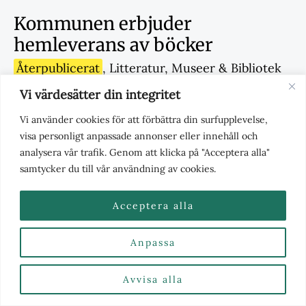
Kommunen erbjuder
hemleverans av böcker
Återpublicerat
,
Litteratur
,
Museer & Bibliotek
/ Av
Redaktionen
/
mars 24, 2020
Vi värdesätter din integritet
Artikeln publicerades 24 mars 2020 Kommunen
Vi använder cookies för att förbättra din surfupplevelse,
erbjuder hemleverans av böcker Från och med 1 april
visa personligt anpassade annonser eller innehåll och
kommer biblioteken i Mörbylånga kommun att erbjuda
analysera vår trafik. Genom att klicka på "Acceptera alla"
personer över 70 år, eller de som tillhör en riskgrupp,
samtycker du till vår användning av cookies.
hemleverans av böcker eller annan media från
biblioteket. För att nyttja erbjudandet kontaktar man
Acceptera alla
biblioteken och berättar vad man vill låna. Böckerna
levereras
Anpassa
Avvisa alla