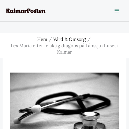
Hoppa
till
innehåll
Hem
Vård & Omsorg
Lex Maria efter felaktig diagnos på Länssjukhuset i
Kalmar