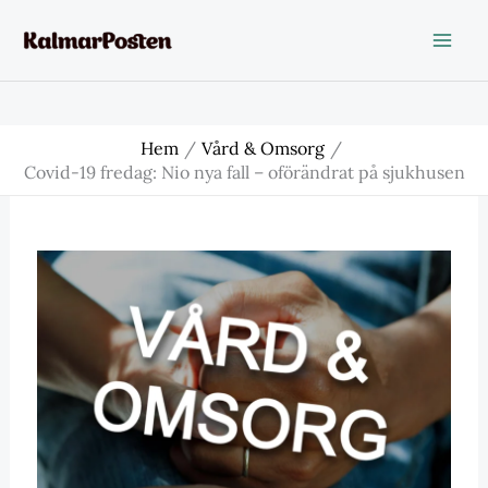
Hoppa
till
innehåll
Hem
Vård & Omsorg
Covid-19 fredag: Nio nya fall – oförändrat på sjukhusen