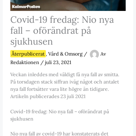
Covid-19 fredag: Nio nya
fall – oförändrat på
sjukhusen
Återpublicerat
,
Vård & Omsorg
/
Av
Redaktionen
/
juli 23, 2021
Veckan inleddes med väldigt få nya fall av smitta.
På torsdagen stack siffran iväg något och antalet
nya fall fortsätter vara lite högre än tidigare.
Artikeln publicerades 23 juli 2021
Covid-19 fredag: Nio nya fall – oförändrat på
sjukhusen
Nio nya fall av covid-19 har konstaterats det