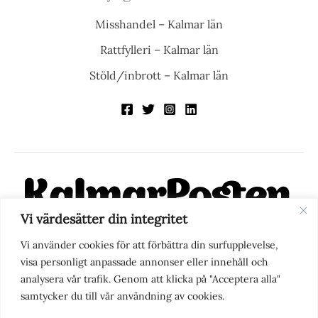
Misshandel – Kalmar län
Rattfylleri – Kalmar län
Stöld/inbrott – Kalmar län
Vi värdesätter din integritet
KalmarPosten är en modern lokalnyhetstidning på nätet. Med
Vi använder cookies för att förbättra din surfupplevelse,
fokus på Kalmarregionen, men också med blick för det större
visa personligt anpassade annonser eller innehåll och
perspektivet, vill vi vara din självklara kanal för nyheter,
analysera vår trafik. Genom att klicka på "Acceptera alla"
berättelser och engagemang. KalmarPosten grundades 1988 och
samtycker du till vår användning av cookies.
fick nya ägare 2025.