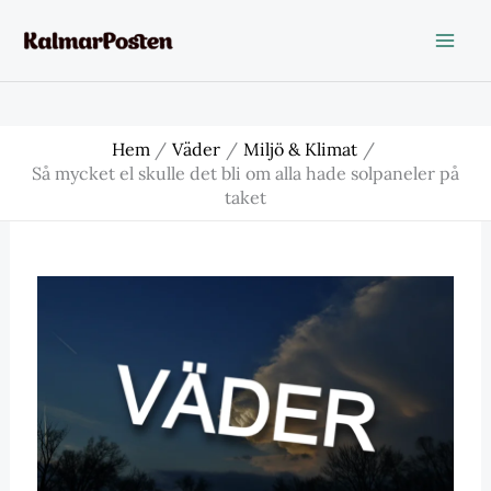
Hoppa
till
innehåll
Hem
Väder
Miljö & Klimat
Så mycket el skulle det bli om alla hade solpaneler på
taket