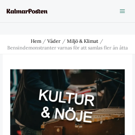
Hoppa
till
innehåll
Hem
Väder
Miljö & Klimat
Bensindemonstranter varnas för att samlas fler än åtta