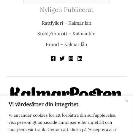
Nyligen Publicerat
Rattfylleri – Kalmar län
Stöld/inbrott – Kalmar län
Brand – Kalmar län
Vi värdesätter din integritet
KalmarPosten är en modern lokalnyhetstidning på nätet. Med
Vi använder cookies för att förbättra din surfupplevelse,
fokus på Kalmarregionen, men också med blick för det större
visa personligt anpassade annonser eller innehåll och
perspektivet, vill vi vara din självklara kanal för nyheter,
analysera vår trafik. Genom att klicka på "Acceptera alla"
berättelser och engagemang. KalmarPosten grundades 1988 och