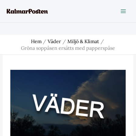
Hoppa
till
innehåll
Hem
Väder
Miljö & Klimat
Gröna soppåsen ersätts med papperspåse