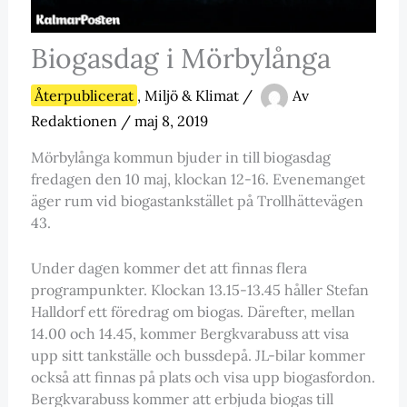
Biogasdag i Mörbylånga
Återpublicerat
,
Miljö & Klimat
/
Av
Redaktionen
/
maj 8, 2019
Mörbylånga kommun bjuder in till biogasdag
fredagen den 10 maj, klockan 12-16. Evenemanget
äger rum vid biogastankstället på Trollhättevägen
43.
Under dagen kommer det att finnas flera
programpunkter. Klockan 13.15-13.45 håller Stefan
Halldorf ett föredrag om biogas. Därefter, mellan
14.00 och 14.45, kommer Bergkvarabuss att visa
upp sitt tankställe och bussdepå. JL-bilar kommer
också att finnas på plats och visa upp biogasfordon.
Bergkvarabuss kommer att erbjuda biogas till