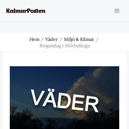
Hoppa
till
innehåll
Hem
Väder
Miljö & Klimat
Biogasdag i Mörbylånga