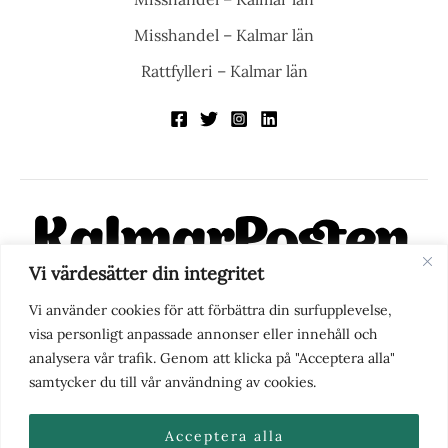
Misshandel – Kalmar län
Rattfylleri – Kalmar län
Vi värdesätter din integritet
KalmarPosten är en modern lokalnyhetstidning på nätet. Med
Vi använder cookies för att förbättra din surfupplevelse,
fokus på Kalmarregionen, men också med blick för det större
visa personligt anpassade annonser eller innehåll och
perspektivet, vill vi vara din självklara kanal för nyheter,
analysera vår trafik. Genom att klicka på "Acceptera alla"
berättelser och engagemang. KalmarPosten grundades 1988 och
samtycker du till vår användning av cookies.
fick nya ägare 2025.
Acceptera alla