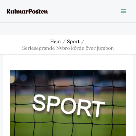
Hoppa
till
innehåll
Hem
Sport
Seriesegrande Nybro körde över jumbon