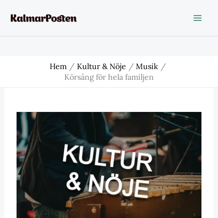
Hoppa
till
innehåll
Hem
Kultur & Nöje
Musik
Körsång för hela familjen