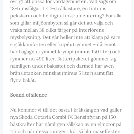
övrigt att önska för vardagsbilisten. Vad sägs om
18-tumsfälgar, LED-strålkastare, en tiotums
pekskärm och heldigital instrumentering? För alla
som gillar miljöombyten så går det att välja och
vraka mellan 38 olika färger på interiörens
mysbelysning. Det går heller inte att klaga på vare
sig åkkomforten eller kupéutrymmet – däremot
har bagageutrymmet krympt (minus 150 liter) och
rymmer nu 490 liter. Batteripaketet gömmer sig
nämligen under baksätet och därmed har även
bränsletanken minskat (minus 5 liter) samt fått
flytta bakåt.
Sound of silence
Nu kommer vi till det bästa i kråksången vad gäller
nya Skoda Octavia Combi iV. Bensinfyran på 150
hästkrafter har nämligen sällskap av en elmotor på
115 och när dessa sjunger i kör så blir maxeffekten