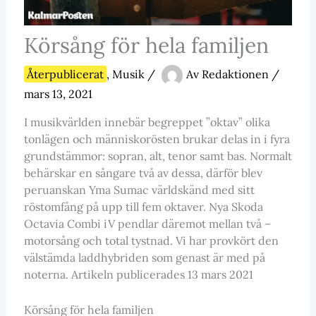
Körsång för hela familjen
Återpublicerat
,
Musik
/
Av
Redaktionen
/
mars 13, 2021
I musikvärlden innebär begreppet ”oktav” olika
tonlägen och människorösten brukar delas in i fyra
grundstämmor: sopran, alt, tenor samt bas. Normalt
behärskar en sångare två av dessa, därför blev
peruanskan Yma Sumac världskänd med sitt
röstomfång på upp till fem oktaver. Nya Skoda
Octavia Combi iV pendlar däremot mellan två –
motorsång och total tystnad. Vi har provkört den
välstämda laddhybriden som genast är med på
noterna. Artikeln publicerades 13 mars 2021
Körsång för hela familjen