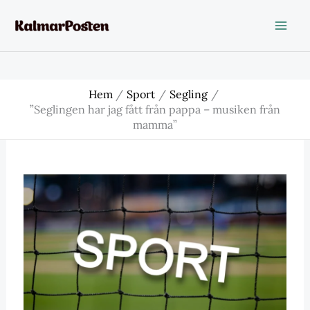
Hoppa
till
innehåll
Hem
Sport
Segling
”Seglingen har jag fått från pappa – musiken från
mamma”