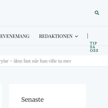
Sök
 EVENEMANG
REDAKTIONEN
TIP
SA
OSS
lar – åkte fast när han ville ta mer
Senaste