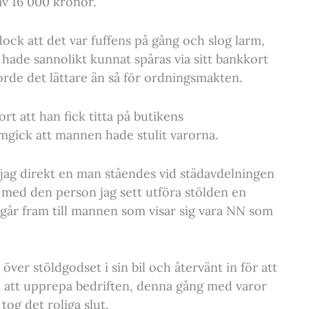
 av 16 000 kronor.
ock att det var fuffens på gång och slog larm,
 hade sannolikt kunnat spåras via sitt bankkort
rde det lättare än så för ordningsmakten.
rt att han fick titta på butikens
amgick att mannen hade stulit varorna.
jag direkt en man ståendes vid städavdelningen
med den person jag sett utföra stölden en
 går fram till mannen som visar sig vara NN som
över stöldgodset i sin bil och återvänt in för att
n att upprepa bedriften, denna gång med varor
og det roliga slut.