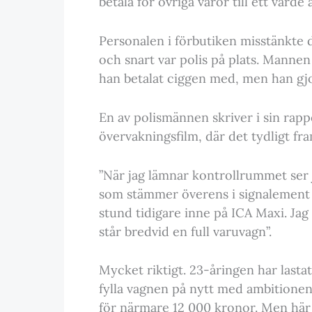
betala för övriga varor till ett värde
Personalen i förbutiken misstänkte d
och snart var polis på plats. Mannen
han betalat ciggen med, men han gjo
En av polismännen skriver i sin rappo
övervakningsfilm, där det tydligt fr
”När jag lämnar kontrollrummet ser 
som stämmer överens i signalement 
stund tidigare inne på ICA Maxi. Jag
står bredvid en full varuvagn”.
Mycket riktigt. 23-åringen har lastat 
fylla vagnen på nytt med ambitione
för närmare 12 000 kronor. Men här t