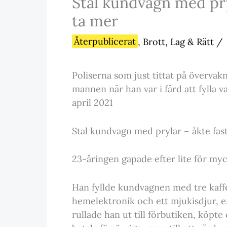
Stal kundvagn med pryl
ta mer
Återpublicerat
,
Brott, Lag & Rätt
/
Poliserna som just tittat på övervakn
mannen när han var i färd att fylla 
april 2021
Stal kundvagn med prylar – åkte fast
23-åringen gapade efter lite för myck
Han fyllde kundvagnen med tre kaffe
hemelektronik och ett mjukisdjur, e
rullade han ut till förbutiken, köpte