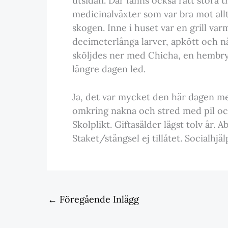
utsidan. Där fanns också rätt stora 
medicinalväxter som var bra mot allt
skogen. Inne i huset var en grill var
decimeterlånga larver, apkött och n
sköljdes ner med Chicha, en hembry
längre dagen led.
Ja, det var mycket den här dagen me
omkring nakna och stred med pil och 
Skolplikt. Giftasälder lägst tolv år. 
Staket/stängsel ej tillåtet. Socialhjälp
←
Föregående Inlägg