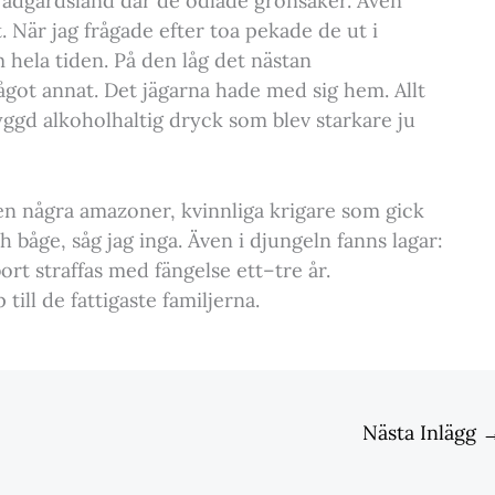
trädgårdsland där de odlade grönsaker. Även
. När jag frågade efter toa pekade de ut i
m hela tiden. På den låg det nästan
ågot annat. Det jägarna hade med sig hem. Allt
ggd alkoholhaltig dryck som blev starkare ju
n några amazoner, kvinnliga krigare som gick
båge, såg jag inga. Även i djungeln fanns lagar:
Abort straffas med fängelse ett–tre år.
 till de fattigaste familjerna.
Nästa Inlägg