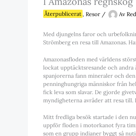
I Amazonas regnskog
Återpublicerat
,
Resor
/
Av
Red
Med djungelns faror och urbefolkni
Strömberg en resa till Amazonas. Han
Amazonasfloden med världens störst
lockat upptäcktsresande och andra ä
spanjorerna fann mineraler och den
penninghungriga människor från hel
fick leva som slavar. De gjorde give
myndigheterna avråder att resa till.
Mitt fredliga besök startade i den n
uppför floden i motorkanot fyra timm
som en grupp indianer byggt så nuti