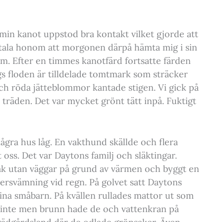
in kanot uppstod bra kontakt vilket gjorde att
rtala honom att morgonen därpå hämta mig i sin
em. Efter en timmes kanotfärd fortsatte färden
ngs floden är tilldelade tomtmark som sträcker
och röda jätteblommor kantade stigen. Vi gick på
 träden. Det var mycket grönt tätt inpå. Fuktigt
några hus låg. En vakthund skällde och flera
ss. Det var Daytons familj och släktingar.
ak utan väggar på grund av värmen och byggt en
ersvämning vid regn. På golvet satt Daytons
na småbarn. På kvällen rullades mattor ut som
s inte men brunn hade de och vattenkran på