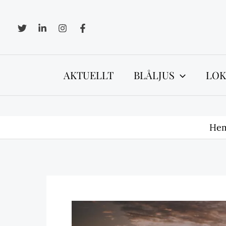
Hoppa
till
innehåll
AKTUELLT
BLÅLJUS
LOK
He