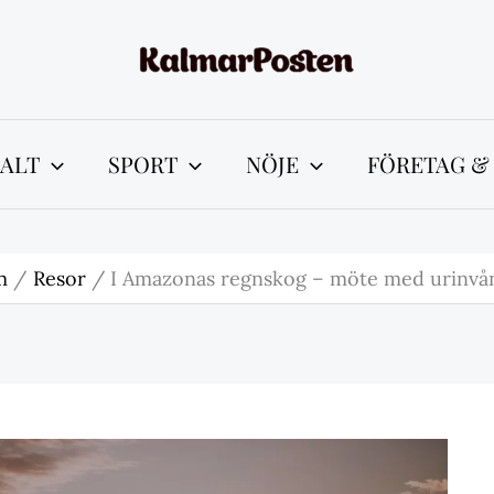
ALT
SPORT
NÖJE
FÖRETAG &
m
Resor
I Amazonas regnskog – möte med urinvå