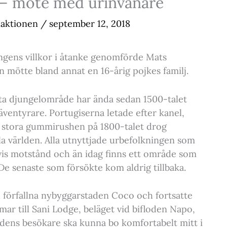
 – möte med urinvånare
aktionen
/
september 12, 2018
ngens villkor i åtanke genomförde Mats
 mötte bland annat en 16-årig pojkes familj.
a djungelområde har ända sedan 1500-talet
ventyrare. Portugiserna letade efter kanel,
 stora gummirushen på 1800-talet drog
a världen. Alla utnyttjade urbefolkningen som
tvis motstånd och än idag finns ett område som
 De senaste som försökte kom aldrig tillbaka.
u förfallna nybyggarstaden Coco och fortsatte
ar till Sani Lodge, beläget vid bifloden Napo,
dens besökare ska kunna bo komfortabelt mitt i