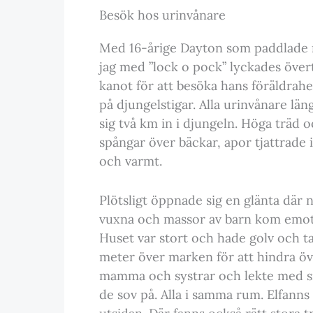
Besök hos urinvånare
Med 16-årige Dayton som paddlade m
jag med ”lock o pock” lyckades öve
kanot för att besöka hans föräldrah
på djungelstigar. Alla urinvånare lä
sig två km in i djungeln. Höga träd 
spångar över bäckar, apor tjattrade i
och varmt.
Plötsligt öppnade sig en glänta där 
vuxna och massor av barn kom emot o
Huset var stort och hade golv och t
meter över marken för att hindra öv
mamma och systrar och lekte med si
de sov på. Alla i samma rum. Elfann