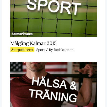
Målgång Kalmar 2015
Återpublicerat
,
Sport
/ By
Redaktionen