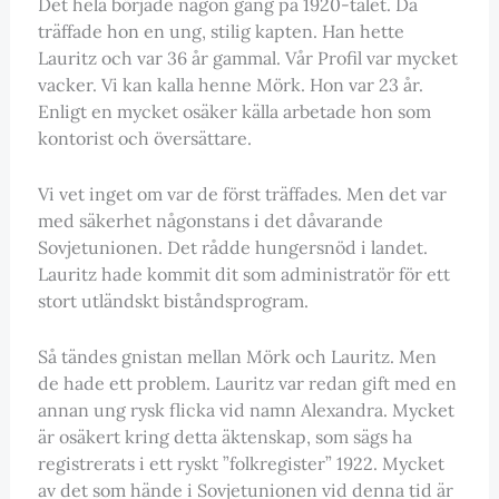
Det hela började någon gång på 1920-talet. Då
träffade hon en ung, stilig kapten. Han hette
Lauritz och var 36 år gammal. Vår Profil var mycket
vacker. Vi kan kalla henne Mörk. Hon var 23 år.
Enligt en mycket osäker källa arbetade hon som
kontorist och översättare.
Vi vet inget om var de först träffades. Men det var
med säkerhet någonstans i det dåvarande
Sovjetunionen. Det rådde hungersnöd i landet.
Lauritz hade kommit dit som administratör för ett
stort utländskt biståndsprogram.
Så tändes gnistan mellan Mörk och Lauritz. Men
de hade ett problem. Lauritz var redan gift med en
annan ung rysk flicka vid namn Alexandra. Mycket
är osäkert kring detta äktenskap, som sägs ha
registrerats i ett ryskt ”folkregister” 1922. Mycket
av det som hände i Sovjetunionen vid denna tid är