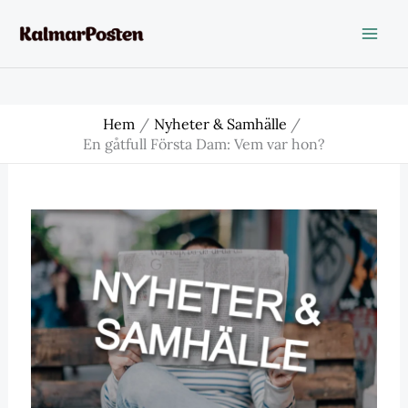
Hoppa
till
innehåll
Hem
Nyheter & Samhälle
En gåtfull Första Dam: Vem var hon?