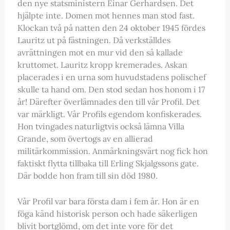
den nye statsministern Einar Gerhardsen. Det
hjälpte inte. Domen mot hennes man stod fast.
Klockan två på natten den 24 oktober 1945 fördes
Lauritz ut på fästningen. Då verkställdes
avrättningen mot en mur vid den så kallade
kruttomet. Lauritz kropp kremerades. Askan
placerades i en urna som huvudstadens polischef
skulle ta hand om. Den stod sedan hos honom i 17
år! Därefter överlämnades den till vår Profil. Det
var märkligt. Vår Profils egendom konfiskerades.
Hon tvingades naturligtvis också lämna Villa
Grande, som övertogs av en allierad
militärkommission. Anmärkningsvärt nog fick hon
faktiskt flytta tillbaka till Erling Skjalgssons gate.
Där bodde hon fram till sin död 1980.
Vår Profil var bara första dam i fem år. Hon är en
föga känd historisk person och hade säkerligen
blivit bortglömd, om det inte vore för det