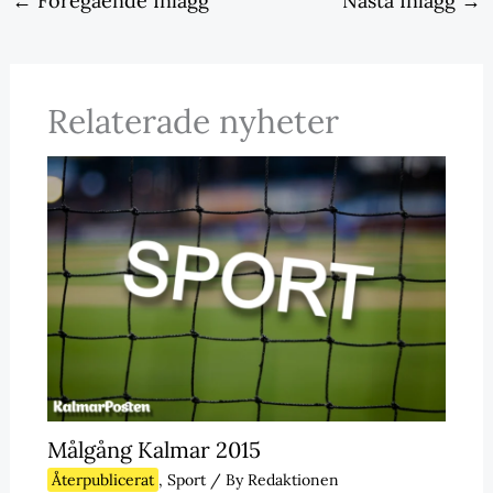
←
Föregående Inlägg
Nästa Inlägg
→
Relaterade nyheter
Målgång Kalmar 2015
Återpublicerat
,
Sport
/ By
Redaktionen