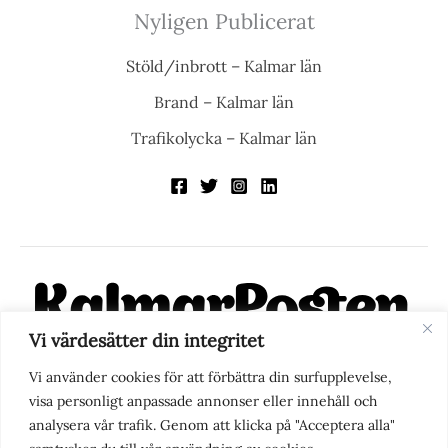
Nyligen Publicerat
Stöld/inbrott – Kalmar län
Brand – Kalmar län
Trafikolycka – Kalmar län
Vi värdesätter din integritet
KalmarPosten är en modern lokalnyhetstidning på nätet. Med
Vi använder cookies för att förbättra din surfupplevelse,
fokus på Kalmarregionen, men också med blick för det större
visa personligt anpassade annonser eller innehåll och
perspektivet, vill vi vara din självklara kanal för nyheter,
analysera vår trafik. Genom att klicka på "Acceptera alla"
berättelser och engagemang. KalmarPosten grundades 1988 och