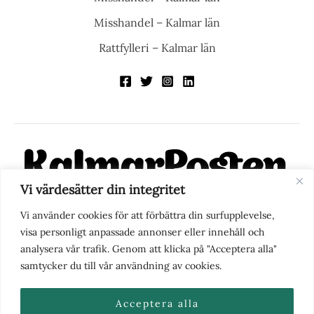
Misshandel – Kalmar län
Rattfylleri – Kalmar län
Vi värdesätter din integritet
KalmarPosten är en modern lokalnyhetstidning på nätet. Med
Vi använder cookies för att förbättra din surfupplevelse,
fokus på Kalmarregionen, men också med blick för det större
visa personligt anpassade annonser eller innehåll och
perspektivet, vill vi vara din självklara kanal för nyheter,
analysera vår trafik. Genom att klicka på "Acceptera alla"
berättelser och engagemang. KalmarPosten grundades 1988 och
samtycker du till vår användning av cookies.
fick nya ägare 2025.
Acceptera alla