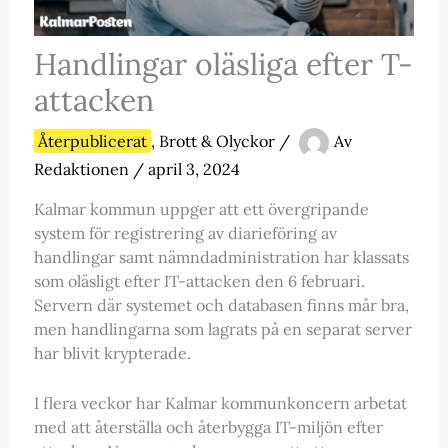
Handlingar oläsliga efter T-
attacken
Återpublicerat
,
Brott & Olyckor
/
Av
Redaktionen
/
april 3, 2024
Kalmar kommun uppger att ett övergripande
system för registrering av diarieföring av
handlingar samt nämndadministration har klassats
som oläsligt efter IT-attacken den 6 februari.
Servern där systemet och databasen finns mår bra,
men handlingarna som lagrats på en separat server
har blivit krypterade.
I flera veckor har Kalmar kommunkoncern arbetat
med att återställa och återbygga IT-miljön efter