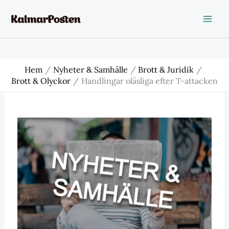
Hoppa
till
innehåll
Hem
Nyheter & Samhälle
Brott & Juridik
Brott & Olyckor
Handlingar oläsliga efter T-attacken