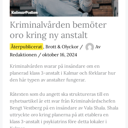
Kriminalvården bemöter
oro kring ny anstalt
Återpublicerat
,
Brott & Olyckor
/
Av
Redaktionen
/
oktober 16, 2024
Kriminalvården svarar på insändare om en
planerad klass 3-anstalt i Kalmar och förklarar hur
den här typen av anstalter fungerar.
Råtexten som du angett ska struktureras till en
nyhetsartikel är ett svar från Kriminalvårdschefen
Bengt Vestberg på en insändare av Vala Shala. Shala
uttryckte oro kring planerna på att etablera en
klass 3-anstalt i psykiatrins före detta lokaler i