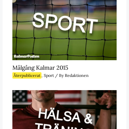
Målgång Kalmar 2015
Återpublicerat
,
Sport
/ By
Redaktionen