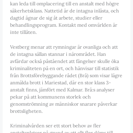
kan leda till omplacering till en anstalt med högre
säkerhetsklass. Nattetid är de intagna inlåsta, och
dagtid ägnar de sig åt arbete, studier eller
behandlingsprogram. Kontakt med omvärlden är
inte tillåten.
Vestberg menar att rymningar är ovanliga och att
de intagna sällan stannar i närområdet. Han
avfärdar också påståendet att fängelser skulle öka
kriminaliteten på en ort, och hänvisar till statistik
från Brottsförebyggande rådet (Brå) som visar lägre
anmälda brott i Mariestad, där en stor klass 3-
anstalt finns, jämfört med Kalmar. Brå:s analyser
pekar på att kommunens storlek och
genomströmning av människor snarare påverkar
brottsligheten.
Kriminalvården ser ett stort behov av fler
anstaltsplatser på grund av att allt fler döms till