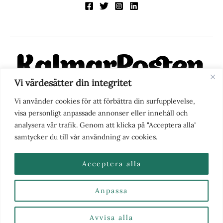
Vi värdesätter din integritet
KalmarPosten är en modern lokalnyhetstidning på nätet. Med
Vi använder cookies för att förbättra din surfupplevelse,
fokus på Kalmarregionen, men också med blick för det större
visa personligt anpassade annonser eller innehåll och
perspektivet, vill vi vara din självklara kanal för nyheter,
analysera vår trafik. Genom att klicka på "Acceptera alla"
berättelser och engagemang. KalmarPosten grundades 1988 och
samtycker du till vår användning av cookies.
fick nya ägare 2025.
Acceptera alla
Anpassa
Nyhetstips eller frågor?
Kontakta oss
| Copyright ©
2026 | Kalmarposten.se |
Se alla Kategorier & Ämnen
här
Avvisa alla