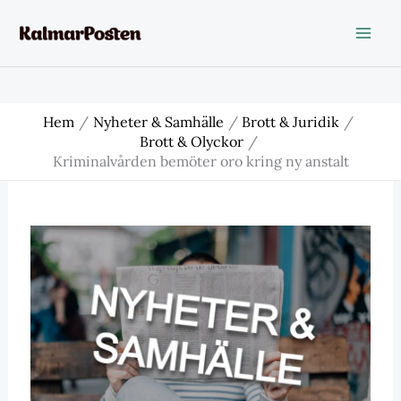
Hoppa
till
innehåll
Hem
Nyheter & Samhälle
Brott & Juridik
Brott & Olyckor
Kriminalvården bemöter oro kring ny anstalt