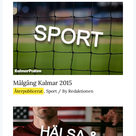
Målgång Kalmar 2015
Återpublicerat
,
Sport
/ By
Redaktionen