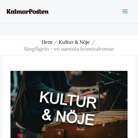
Hoppa
till
innehåll
Hem
Kultur & Nöje
Sångfågeln – en samtida kriminalroman