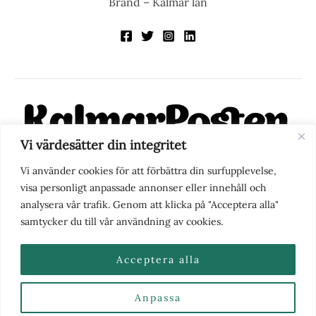
Brand – Kalmar län
Vi värdesätter din integritet
KalmarPosten är en modern lokalnyhetstidning på nätet. Med
Vi använder cookies för att förbättra din surfupplevelse,
fokus på Kalmarregionen, men också med blick för det större
visa personligt anpassade annonser eller innehåll och
perspektivet, vill vi vara din självklara kanal för nyheter,
analysera vår trafik. Genom att klicka på "Acceptera alla"
berättelser och engagemang. KalmarPosten grundades 1988 och
samtycker du till vår användning av cookies.
fick nya ägare 2025.
Acceptera alla
Anpassa
Nyhetstips eller frågor?
Kontakta oss
| Copyright ©