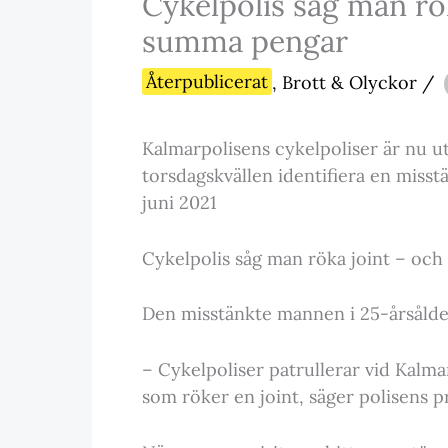
Cykelpolis såg man rök
summa pengar
Återpublicerat
,
Brott & Olyckor
/
Kalmarpolisens cykelpoliser är nu u
torsdagskvällen identifiera en misstä
juni 2021
Cykelpolis såg man röka joint – oc
Den misstänkte mannen i 25-årsålde
– Cykelpoliser patrullerar vid Kalmar
som röker en joint, säger polisens p