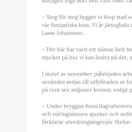
slutligen togs bort helt runt 1980. O
– Steg för steg bygger vi ihop stad o
vår fantastiska kust. Vi är jätteglada
Lasse Johansson.
– Det här har varit ett nästan helt 
mycket på hur vi kan ändra på det, 
I slutet av november påbörjades a
användes sedan till utfyllnaden av 
på runt sex miljoner kronor, enligt
– Under bryggan finns dagvattenren
och näringsämnen sjunker och sedime
förklarar utredningsingenjör Stefan