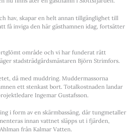
ch nu finns åter en gästhamn i Slottsfjärden.
ch hav, skapar en helt annan tillgänglighet till
 att få inviga den här gästhamnen idag, fortsätter
bortglömt område och vi har funderat rätt
säger stadsträdgårdsmästaren Björn Strimfors.
rbetet, då med muddring. Muddermassorna
hamnen ett stenkast bort. Totalkostnaden landar
 projektledare Ingemar Gustafsson.
ing i form av en skärmbassäng, där tungmetaller
nteras innan vattnet släpps ut i fjärden,
 Ahlman från Kalmar Vatten.