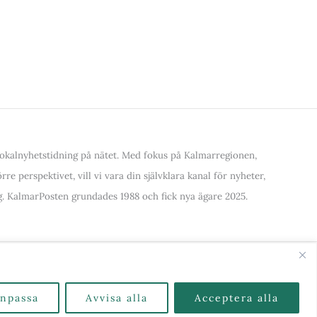
kalnyhetstidning på nätet. Med fokus på Kalmarregionen,
re perspektivet, vill vi vara din självklara kanal för nyheter,
. KalmarPosten grundades 1988 och fick nya ägare 2025.
alla Kategorier & Ämnen här
npassa
Avvisa alla
Acceptera alla