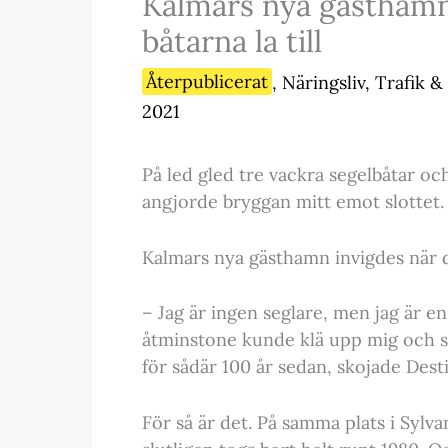
Kalmars nya gästhamn 
båtarna la till
Återpublicerat
,
Näringsliv
,
Trafik &
2021
På led gled tre vackra segelbåtar oc
angjorde bryggan mitt emot slottet. 
Kalmars nya gästhamn invigdes när de
– Jag är ingen seglare, men jag är en 
åtminstone kunde klä upp mig och s
för sådär 100 år sedan, skojade Des
För så är det. På samma plats i Syl