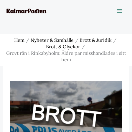
Hoppa
till
innehåll
Hem
Nyheter & Samhälle
Brott & Juridik
Brott & Olyckor
Grovt rån i Rinkabyholm: Äldre par misshandlades i sitt
hem