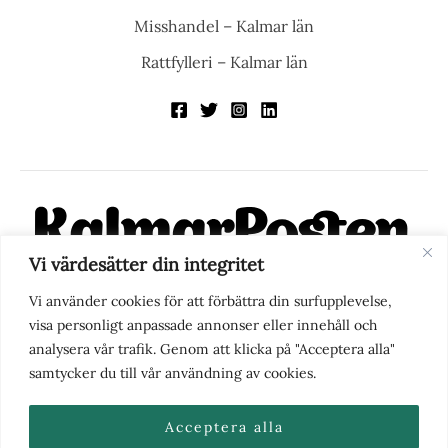
Misshandel – Kalmar län
Rattfylleri – Kalmar län
Vi värdesätter din integritet
KalmarPosten är en modern lokalnyhetstidning på nätet. Med
Vi använder cookies för att förbättra din surfupplevelse,
fokus på Kalmarregionen, men också med blick för det större
visa personligt anpassade annonser eller innehåll och
perspektivet, vill vi vara din självklara kanal för nyheter,
analysera vår trafik. Genom att klicka på "Acceptera alla"
berättelser och engagemang. KalmarPosten grundades 1988 och
samtycker du till vår användning av cookies.
fick nya ägare 2025.
Acceptera alla