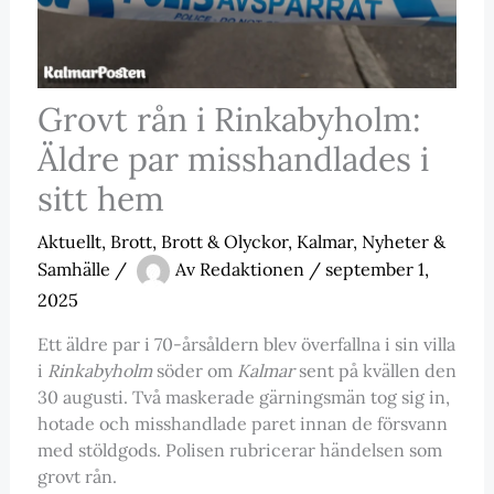
Grovt rån i Rinkabyholm:
Äldre par misshandlades i
sitt hem
Aktuellt
,
Brott
,
Brott & Olyckor
,
Kalmar
,
Nyheter &
Samhälle
/
Av
Redaktionen
/
september 1,
2025
Ett äldre par i 70-årsåldern blev överfallna i sin villa
i
Rinkabyholm
söder om
Kalmar
sent på kvällen den
30 augusti. Två maskerade gärningsmän tog sig in,
hotade och misshandlade paret innan de försvann
med stöldgods. Polisen rubricerar händelsen som
grovt rån.