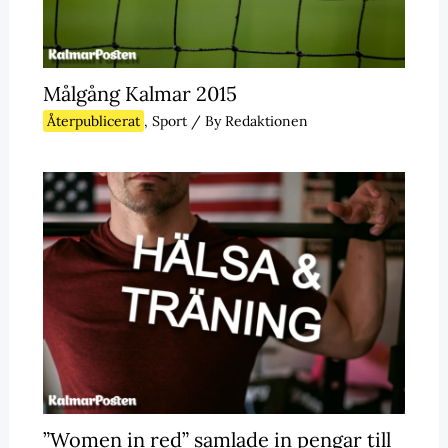
Målgång Kalmar 2015
Återpublicerat
,
Sport
/ By
Redaktionen
”Women in red” samlade in pengar till