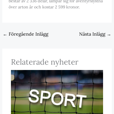
består av 2 336 delar, lämpar sig för äventyrslystna
över arton år och kostar 2 599 kronor.
←
Föregående Inlägg
Nästa Inlägg
→
Relaterade nyheter