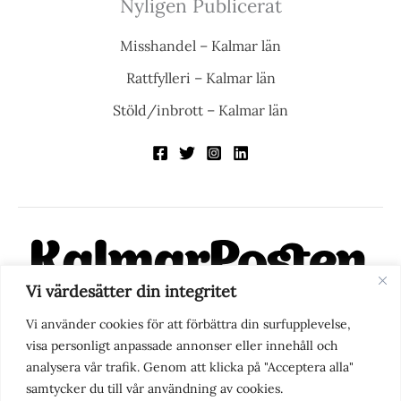
Nyligen Publicerat
Misshandel – Kalmar län
Rattfylleri – Kalmar län
Stöld/inbrott – Kalmar län
Vi värdesätter din integritet
KalmarPosten är en modern lokalnyhetstidning på nätet. Med
Vi använder cookies för att förbättra din surfupplevelse,
fokus på Kalmarregionen, men också med blick för det större
visa personligt anpassade annonser eller innehåll och
perspektivet, vill vi vara din självklara kanal för nyheter,
analysera vår trafik. Genom att klicka på "Acceptera alla"
berättelser och engagemang. KalmarPosten grundades 1988 och
samtycker du till vår användning av cookies.
fick nya ägare 2025.