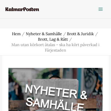
Hoppa
till
innehåll
Hem
Nyheter & Samhälle
Brott & Juridik
Brott, Lag & Rätt
Man utan körkort åtalas – ska ha kört påverkad i
Färjestaden