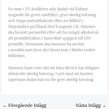
En man i 25-årsåldern står åtalad vid Kalmar
tingsrätt för grovt rattfylleri, grov olovlig körning
och ringa narkotikabrott efter en bilfärd i
Färjestaden på Öland den 9 augusti i år. Mannen
ska ha kört personbil efter att ha intagit alkohol så
att promillehalten i hans blod uppgick till 1,03
promille. Dessutom ska mannen ha använt
cannabis som även det fanns kvar i blodet under
bilfärden.
Mannen hade inte rätt att köra bil och har tidigare
dömts för olovlig körning. I och med att brottet
upprepas åtalas han nu för grov olovlig körning.
←
Föregående Inlägg
Nästa Inlägg
→