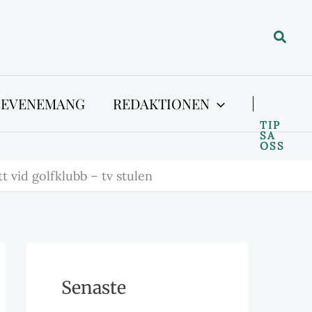
Sök
 EVENEMANG
REDAKTIONEN
TIP
SA
OSS
tt vid golfklubb – tv stulen
Senaste