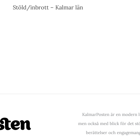
Stöld/inbrott – Kalmar län
KalmarPosten är en modern lo
men också med blick för det stör
berättelser och engagemang