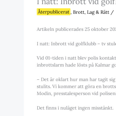
I natt: Inbrott vid gol
Återpublicerat
,
Brott, Lag & Rätt
/
Artikeln publicerades 25 oktober 20
I natt: Inbrott vid golfklubb – tv stu
Vid 01-tiden i natt blev polis konta
inbrottslarm hade lösts på Kalmar go
– Det är oklart hur man har tagit sig
stulits. Vi kommer att göra en brot
Modin, presstalesperson vid polisen
Det finns i nuläget ingen misstänkt.