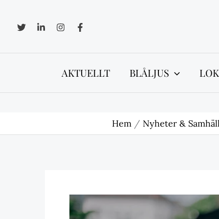
Hoppa
till
innehåll
AKTUELLT
BLÅLJUS
LOK
Hem
Nyheter & Samhäl