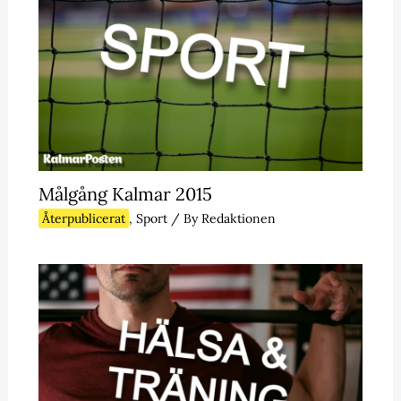
Målgång Kalmar 2015
Återpublicerat
,
Sport
/ By
Redaktionen