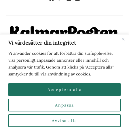
Vi värdesätter din integritet
KalmarPosten är en modern lokalnyhetstidning på nätet. Med
Vi använder cookies för att förbättra din surfupplevelse,
fokus på Kalmarregionen, men också med blick för det större
visa personligt anpassade annonser eller innehåll och
perspektivet, vill vi vara din självklara kanal för nyheter,
analysera vår trafik. Genom att klicka på "Acceptera alla"
berättelser och engagemang. KalmarPosten grundades 1988 och
samtycker du till vår användning av cookies.
fick nya ägare 2025.
Acceptera alla
Anpassa
Nyhetstips eller frågor?
Kontakta oss
| Copyright ©
2026 | Kalmarposten.se |
Se alla Kategorier & Ämnen
här
Avvisa alla