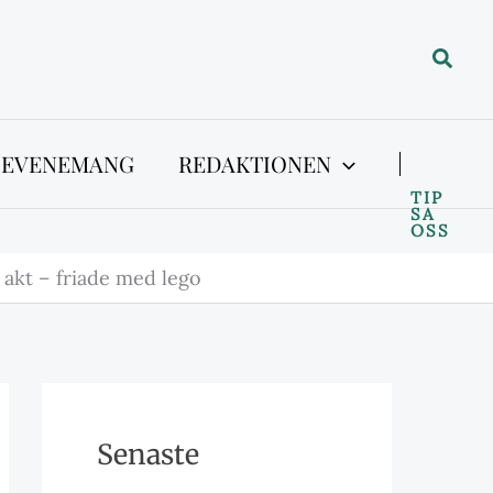
Sök
 EVENEMANG
REDAKTIONEN
TIP
SA
OSS
i akt – friade med lego
Senaste