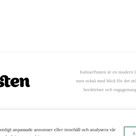
KalmarPosten är en modern lo
men också med blick för det stör
berättelser och engagemang
ntakta oss
| Copyright © 2026 | Kalmarposten.se |
Se 
rsonligt anpassade annonser eller innehåll och analysera vår
A