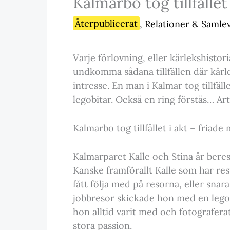
Kalmarbo tog tillfället
Återpublicerat
,
Relationer & Samle
Varje förlovning, eller kärlekshistoria
undkomma sådana tillfällen där kär
intresse. En man i Kalmar tog tillfäl
legobitar. Också en ring förstås… Ar
Kalmarbo tog tillfället i akt – friade
Kalmarparet Kalle och Stina är beres
Kanske framförallt Kalle som har res
fått följa med på resorna, eller snar
jobbresor skickade hon med en legofi
hon alltid varit med och fotografera
stora passion.