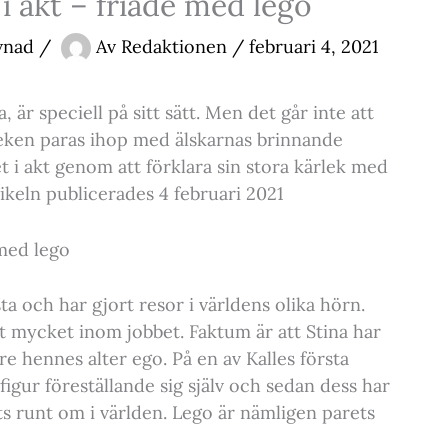
 i akt – friade med lego
vnad
/
Av
Redaktionen
/
februari 4, 2021
, är speciell på sitt sätt. Men det går inte att
leken paras ihop med älskarnas brinnande
let i akt genom att förklara sin stora kärlek med
tikeln publicerades 4 februari 2021
 med lego
ta och har gjort resor i världens olika hörn.
t mycket inom jobbet. Faktum är att Stina har
are hennes alter ego. På en av Kalles första
gur föreställande sig själv och sedan dess har
ts runt om i världen. Lego är nämligen parets