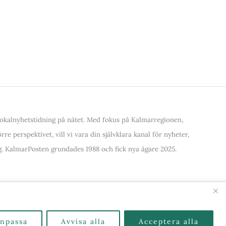
kalnyhetstidning på nätet. Med fokus på Kalmarregionen,
re perspektivet, vill vi vara din självklara kanal för nyheter,
. KalmarPosten grundades 1988 och fick nya ägare 2025.
alla Kategorier & Ämnen här
npassa
Avvisa alla
Acceptera alla