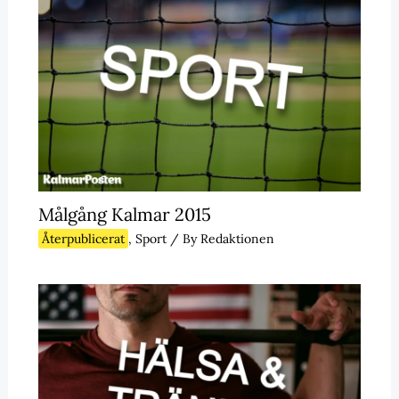
Målgång Kalmar 2015
Återpublicerat
,
Sport
/ By
Redaktionen