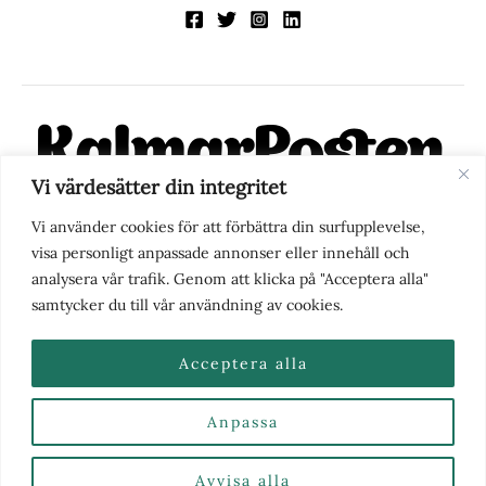
Vi värdesätter din integritet
KalmarPosten är en modern lokalnyhetstidning på nätet. Med
Vi använder cookies för att förbättra din surfupplevelse,
fokus på Kalmarregionen, men också med blick för det större
visa personligt anpassade annonser eller innehåll och
perspektivet, vill vi vara din självklara kanal för nyheter,
analysera vår trafik. Genom att klicka på "Acceptera alla"
berättelser och engagemang. KalmarPosten grundades 1988 och
samtycker du till vår användning av cookies.
fick nya ägare 2025.
Acceptera alla
Anpassa
Nyhetstips eller frågor?
Kontakta oss
| Copyright ©
2026 | Kalmarposten.se |
Se alla Kategorier & Ämnen
här
Avvisa alla