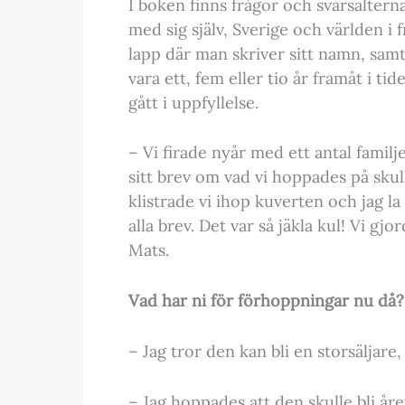
I boken finns frågor och svarsaltern
med sig själv, Sverige och världen 
lapp där man skriver sitt namn, samt
vara ett, fem eller tio år framåt i 
gått i uppfyllelse.
– Vi firade nyår med ett antal familj
sitt brev om vad vi hoppades på sk
klistrade vi ihop kuverten och jag l
alla brev. Det var så jäkla kul! Vi gjo
Mats.
Vad har ni för förhoppningar nu då?
– Jag tror den kan bli en storsäljare,
– Jag hoppades att den skulle bli åre