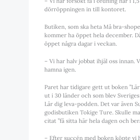
– Vi har försökt få i ordning här i 1
dörröppningen in till kontoret.
Butiken, som ska heta Må bra-shope
kommer ha öppet hela december. Där
öppet några dagar i veckan.
– Vi har halv jobbat ihjäl oss innan. V
hamna igen.
Paret har tidigare gett ut boken ”Lä
ut i 30 länder och som blev Sverige
Lär dig leva-podden. Det var även S
godisbutiken Tokige Ture. Skulle man
citat ”få sitta här hela dagen och berä
– Efter succén med boken köpte vi hu