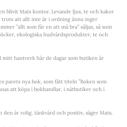
len blivit Mats kontor. Levande ljus, te och kakor
rots att allt inte är i ordning ännu inger
mmer ”allt som får en att må bra” säljas, så som
böcker, ekologiska hudvårdsprodukter, te och
 mitt hantverk här de dagar som butiken är
es parets nya bok, som fått titeln ”Boken som
as att köpa i bokhandlar, i nätbutiker och i
den är rolig, tänkvärd och positiv, säger Mats.