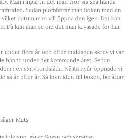
ativ. Man ringar in det man tror sig ska hända
i framtiden. Sedan plomberar man boken med en
 vilket datum man vill öppna den igen. Det kan
tiden. Då kan man se om det man kryssade för har
er under flera år och efter middagen skrev vi var
ulle hända under det kommande året. Sedan
a dem i en skrivbordslåda. Nästa nyår öppnade vi
rde så år efter år. Så kom idén till boken, berättar
 säger Mats.
ts julklapp, säger Susan och skrattar.