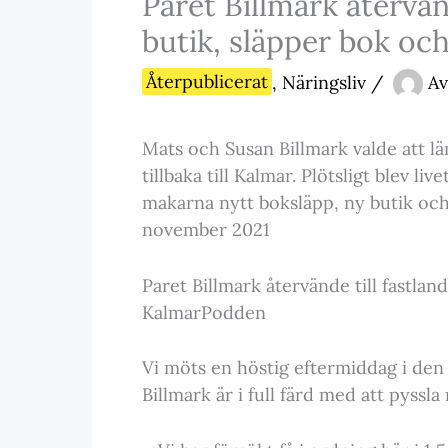
Paret Billmark återvän
butik, släpper bok oc
Återpublicerat
,
Näringsliv
/
Av
Mats och Susan Billmark valde att lä
tillbaka till Kalmar. Plötsligt blev liv
makarna nytt boksläpp, ny butik och
november 2021
Paret Billmark återvände till fastlan
KalmarPodden
Vi möts en höstig eftermiddag i den
Billmark är i full färd med att pyssl