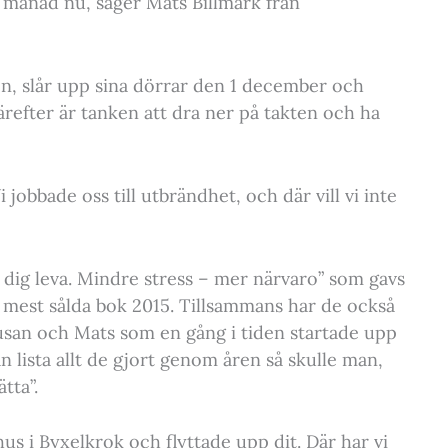
,5 månad nu, säger Mats Billmark från
n, slår upp sina dörrar den 1 december och
efter är tanken att dra ner på takten och ha
i jobbade oss till utbrändhet, och där vill vi inte
r dig leva. Mindre stress – mer närvaro” som gavs
s mest sålda bok 2015. Tillsammans har de också
usan och Mats som en gång i tiden startade upp
 lista allt de gjort genom åren så skulle man,
tta”.
s i Byxelkrok och flyttade upp dit. Där har vi