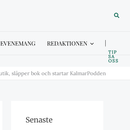
Sök
 EVENEMANG
REDAKTIONEN
TIP
SA
OSS
 butik, släpper bok och startar KalmarPodden
Senaste