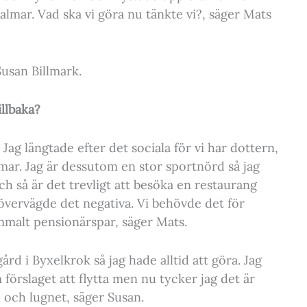
 Kalmar. Vad ska vi göra nu tänkte vi?, säger Mats
Susan Billmark.
illbaka?
 Jag längtade efter det sociala för vi har dottern,
lmar. Jag är dessutom en stor sportnörd så jag
och så är det trevligt att besöka en restaurang
a övervägde det negativa. Vi behövde det för
ammalt pensionärspar, säger Mats.
rd i Byxelkrok så jag hade alltid att göra. Jag
m förslaget att flytta men nu tycker jag det är
 och lugnet, säger Susan.