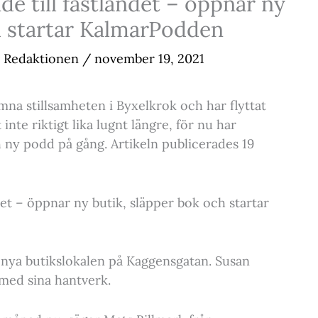
de till fastlandet – öppnar ny
h startar KalmarPodden
Redaktionen
/
november 19, 2021
mna stillsamheten i Byxelkrok och har flyttat
et inte riktigt lika lugnt längre, för nu har
 ny podd på gång. Artikeln publicerades 19
det – öppnar ny butik, släpper bok och startar
 nya butikslokalen på Kaggensgatan. Susan
a med sina hantverk.