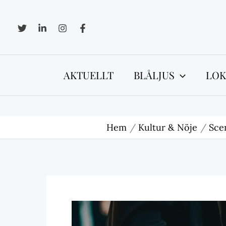
Hoppa
till
innehåll
AKTUELLT
BLÅLJUS
LOK
Hem
Kultur & Nöje
Sce