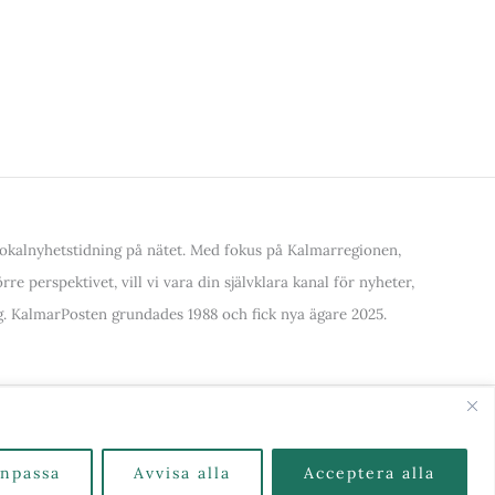
kalnyhetstidning på nätet. Med fokus på Kalmarregionen,
re perspektivet, vill vi vara din självklara kanal för nyheter,
. KalmarPosten grundades 1988 och fick nya ägare 2025.
alla Kategorier & Ämnen här
npassa
Avvisa alla
Acceptera alla