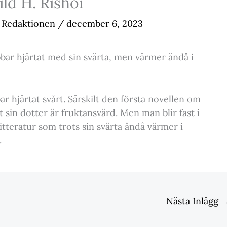
ild H. Rishoi
Redaktionen
/
december 6, 2023
bbar hjärtat med sin svärta, men värmer ändå i
r hjärtat svårt. Särskilt den första novellen om
 sin dotter är fruktansvärd. Men man blir fast i
litteratur som trots sin svärta ändå värmer i
.
Nästa Inlägg