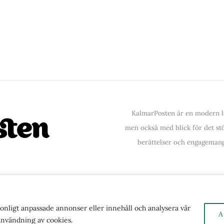
KalmarPosten är en modern lo
men också med blick för det stör
berättelser och engagemang
ntakta oss
| Copyright © 2026 | Kalmarposten.se |
Se 
rsonligt anpassade annonser eller innehåll och analysera vår
A
 användning av cookies.