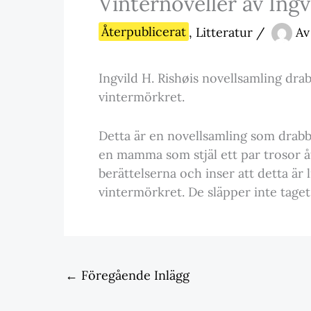
Vinternoveller av Ingv
Återpublicerat
,
Litteratur
/
Av
Ingvild H. Rishøis novellsamling dra
vintermörkret.
Detta är en novellsamling som drabba
en mamma som stjäl ett par trosor åt
berättelserna och inser att detta är 
vintermörkret. De släpper inte taget
←
Föregående Inlägg