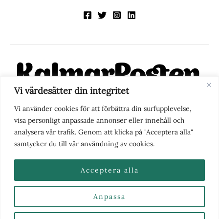
Vi värdesätter din integritet
KalmarPosten är en modern lokalnyhetstidning på nätet. Med
Vi använder cookies för att förbättra din surfupplevelse,
fokus på Kalmarregionen, men också med blick för det större
visa personligt anpassade annonser eller innehåll och
perspektivet, vill vi vara din självklara kanal för nyheter,
analysera vår trafik. Genom att klicka på "Acceptera alla"
berättelser och engagemang. KalmarPosten grundades 1988 och
samtycker du till vår användning av cookies.
fick nya ägare 2025.
Acceptera alla
Anpassa
Nyhetstips eller frågor?
Kontakta oss
| Copyright ©
2026 | Kalmarposten.se |
Se alla Kategorier & Ämnen