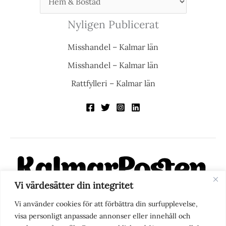
Nyligen Publicerat
Misshandel – Kalmar län
Misshandel – Kalmar län
Rattfylleri – Kalmar län
Vi värdesätter din integritet
KalmarPosten är en modern lokalnyhetstidning på nätet. Med
Vi använder cookies för att förbättra din surfupplevelse,
fokus på Kalmarregionen, men också med blick för det större
visa personligt anpassade annonser eller innehåll och
perspektivet, vill vi vara din självklara kanal för nyheter,