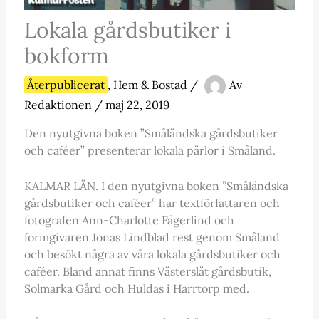
Lokala gårdsbutiker i
bokform
Återpublicerat
,
Hem & Bostad
/
Av
Redaktionen
/
maj 22, 2019
Den nyutgivna boken ”Småländska gårdsbutiker
och caféer” presenterar lokala pärlor i Småland.
KALMAR LÄN. I den nyutgivna boken ”Småländska
gårdsbutiker och caféer” har textförfattaren och
fotografen Ann-Charlotte Fägerlind och
formgivaren Jonas Lindblad rest genom Småland
och besökt några av våra lokala gårdsbutiker och
caféer. Bland annat finns Västerslät gårdsbutik,
Solmarka Gård och Huldas i Harrtorp med.