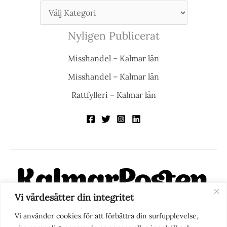
Nyligen Publicerat
Misshandel – Kalmar län
Misshandel – Kalmar län
Rattfylleri – Kalmar län
Vi värdesätter din integritet
KalmarPosten är en modern lokalnyhetstidning på nätet. Med
Vi använder cookies för att förbättra din surfupplevelse,
fokus på Kalmarregionen, men också med blick för det större