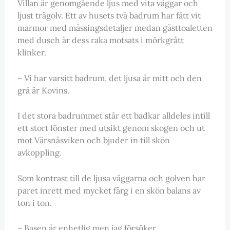
Villan är genomgående ljus med vita väggar och
ljust trägolv. Ett av husets två badrum har fått vit
marmor med mässingsdetaljer medan gästtoaletten
med dusch är dess raka motsats i mörkgrått
klinker.
– Vi har varsitt badrum, det ljusa är mitt och den
grå är Kovins.
I det stora badrummet står ett badkar alldeles intill
ett stort fönster med utsikt genom skogen och ut
mot Värsnäsviken och bjuder in till skön
avkoppling.
Som kontrast till de ljusa väggarna och golven har
paret inrett med mycket färg i en skön balans av
ton i ton.
– Basen är enhetlig men jag försöker