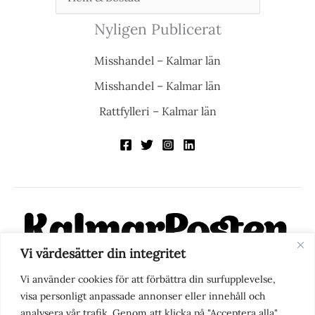
Nyligen Publicerat
Misshandel – Kalmar län
Misshandel – Kalmar län
Rattfylleri – Kalmar län
Vi värdesätter din integritet
KalmarPosten är en modern lokalnyhetstidning på nätet. Med
Vi använder cookies för att förbättra din surfupplevelse,
fokus på Kalmarregionen, men också med blick för det större
visa personligt anpassade annonser eller innehåll och
perspektivet, vill vi vara din självklara kanal för nyheter,
analysera vår trafik. Genom att klicka på "Acceptera alla"