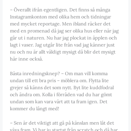
– Överallt ifrån egentligen. Det finns så många
Instagramkonton med olika hem och tidningar
med mycket reportage. Men ibland räcker det
med en promenad då jag ser olika hus eller när jag
går ut i naturen. Nu har jag plockat in äpplen och
lagt i vaser. Jag utgår lite från vad jag känner just
nu och nu är allt väldigt mysigt då blir det mysigt
här inne också.
Bästa inredningsknep? – Om man vill komma
undan till ett bra pris – möblera om. Flytta lite
grejer så känns det som nytt. Byt lite kuddfodral
och ändra om. Kolla i förråden vad du har gömt
undan som kan vara värt att ta fram igen. Det
kommer du långt med!
– Sen är det viktigt att gå på känslan men låt det
växa fram. Vi har ju startat från scratch och då har