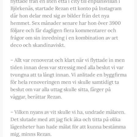
flyttade från en liten etta i city till enplansvillan i
Björkenäs, startade Rezan ett konto på Instagram
där hon delar med sig av bilder från det nya
hemmet. Sex månader senare har hon över 3900
följare och får dagligen flera kommentarer och
frågor om sin inredning i en kombination av art
deco och skandinaviskt.
– Allt var renoverat och klart när vi flyttade in men
tiden innan dess var stressig med alla beslut vi var
tvungna att ta långt innan. Vi anlitade en byggfirma
för hela renoveringen men vi skulle samtidigt ta
beslut om var alla uttag skulle sitta, färger på
väggar, berättar Rezan.
– Vilken nyans av vit skulle vi ha, undrade målaren.
Det slutade med att jag fick åka och titta på olika
lägenheter han hade målat för att kunna bestämma
mig, minns Rezan.