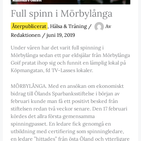
Full spinn i Mörbylånga
Återpublicerat
,
Hälsa & Träning
/
Av
Redaktionen
/
juni 19, 2019
Under våren har det varit full spinning i
Mörbylånga sedan ett par eldsjälar från Mörbylånga
Goif pratat ihop sig och funnit en lämplig lokal på
Köpmangatan, fd TV-Lasses lokaler.
MÖRBYLÅNGA. Med en ansökan om ekonomiskt
bidrag till Ölands Sparbanksstiftelse i början av
februari kunde man få ett positivt besked från
stiftelsen redan två veckor senare. Den 17 februari
kördes det allra första gemensamma
spinningpasset. En ledare fick genomgå en
utbildning med certifiering som spinningledare,
en ledare ”hittades” från östa Öland och ytterligare