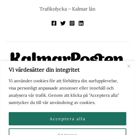
Trafikolycka – Kalmar län
Vi värdesätter din integritet
KalmarPosten är en modern lokalnyhetstidning på nätet. Med
Vi använder cookies för att förbättra din surfupplevelse,
fokus på Kalmarregionen, men också med blick för det större
visa personligt anpassade annonser eller innehåll och
perspektivet, vill vi vara din självklara kanal för nyheter,
analysera vår trafik. Genom att klicka på "Acceptera alla"
berättelser och engagemang. KalmarPosten grundades 1988 och
samtycker du till vår användning av cookies.
fick nya ägare 2025.
Acceptera alla
Anpassa