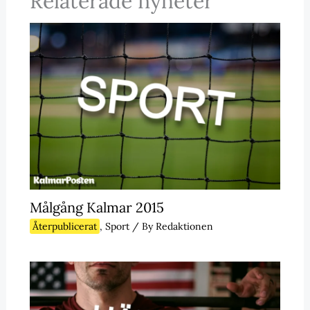
Relaterade nyheter
Målgång Kalmar 2015
Återpublicerat
,
Sport
/ By
Redaktionen