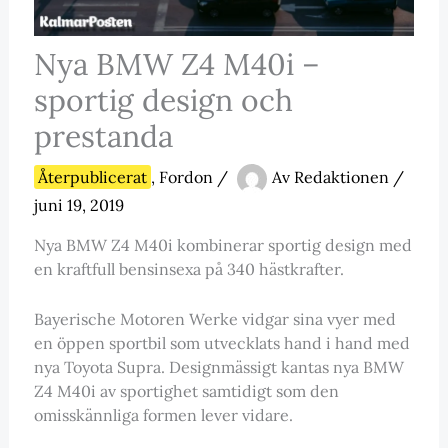
Nya BMW Z4 M40i –
sportig design och
prestanda
Återpublicerat
,
Fordon
/
Av
Redaktionen
/
juni 19, 2019
Nya BMW Z4 M40i kombinerar sportig design med
en kraftfull bensinsexa på 340 hästkrafter.
Bayerische Motoren Werke vidgar sina vyer med
en öppen sportbil som utvecklats hand i hand med
nya Toyota Supra. Designmässigt kantas nya BMW
Z4 M40i av sportighet samtidigt som den
omisskännliga formen lever vidare.