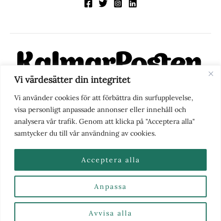
Vi värdesätter din integritet
KalmarPosten är en modern lokalnyhetstidning på nätet. Med
Vi använder cookies för att förbättra din surfupplevelse,
fokus på Kalmarregionen, men också med blick för det större
visa personligt anpassade annonser eller innehåll och
perspektivet, vill vi vara din självklara kanal för nyheter,
analysera vår trafik. Genom att klicka på "Acceptera alla"
berättelser och engagemang. KalmarPosten grundades 1988 och
samtycker du till vår användning av cookies.
fick nya ägare 2025.
Acceptera alla
Anpassa
Nyhetstips eller frågor?
Kontakta oss
| Copyright ©
2026 | Kalmarposten.se |
Se alla Kategorier & Ämnen
här
Avvisa alla