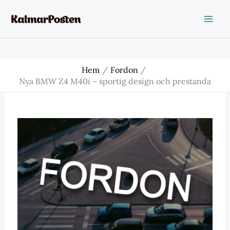
Hoppa
till
innehåll
Hem
Fordon
Nya BMW Z4 M40i – sportig design och prestanda