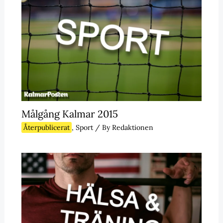
Målgång Kalmar 2015
Återpublicerat
,
Sport
/ By
Redaktionen