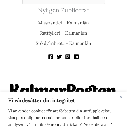
Nyligen Publicerat
Misshandel – Kalmar län
Rattfylleri – Kalmar län
Stöld/inbrott – Kalmar län
Vi värdesätter din integritet
KalmarPosten är en modern lokalnyhetstidning på nätet. Med
Vi använder cookies för att förbättra din surfupplevelse,
fokus på Kalmarregionen, men också med blick för det större
visa personligt anpassade annonser eller innehåll och
perspektivet, vill vi vara din självklara kanal för nyheter,
analysera vår trafik. Genom att klicka på "Acceptera alla"
berättelser och engagemang. KalmarPosten grundades 1988 och