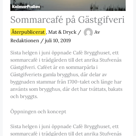
Sommarcafé på Gästgifveri
Återpublicerat
,
Mat & Dryck
/
Av
Redaktionen
/
juli 10, 2019
Sista helgen i juni öppnade Café Brygghuset, ett
sommarcafé i trädgården till det anrika Stufvenäs
Gästgifveri. Caféet är en sommarpärla i
Gästgifveriets gamla brygghus, där delar av
byggnaden stammar från 1700-talet och länge har
använts som brygghus, där det har tvättats, bakats
och bryggts.
Öppningen och koncept
Sista helgen i juni öppnade Café Brygghuset, ett
sommarcafé i trädgården till det anrika Stufvenäs