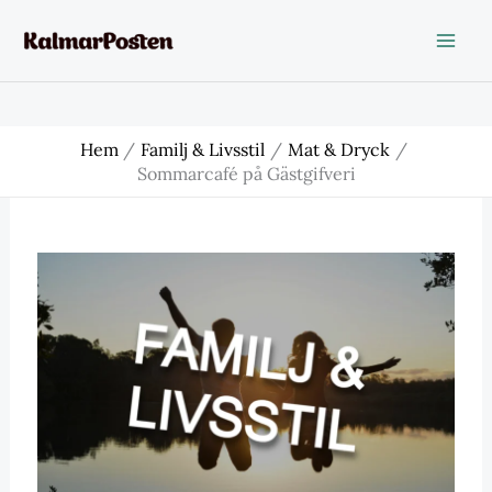
Hoppa
till
innehåll
Hem
Familj & Livsstil
Mat & Dryck
Sommarcafé på Gästgifveri