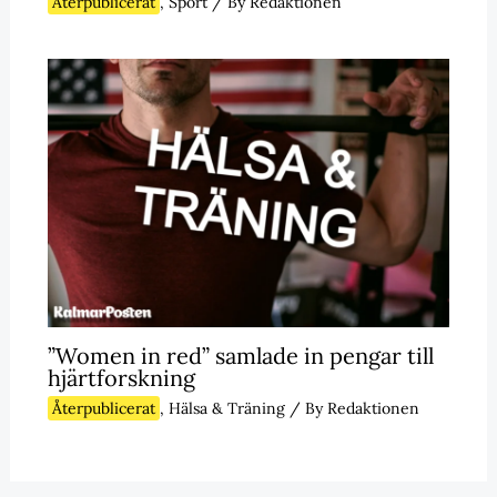
Återpublicerat
,
Sport
/ By
Redaktionen
”Women in red” samlade in pengar till
hjärtforskning
Återpublicerat
,
Hälsa & Träning
/ By
Redaktionen